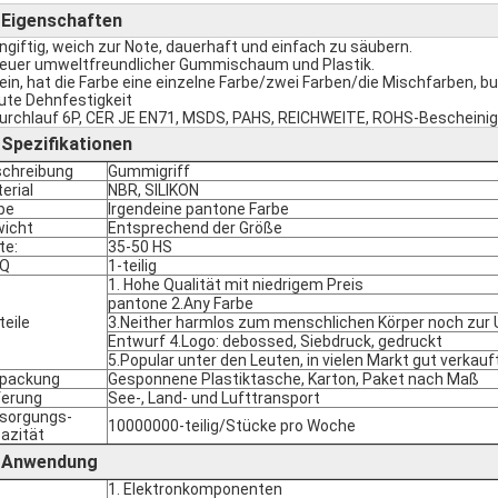
Eigenschaften
►
Ungiftig, weich zur Note, dauerhaft und einfach zu säubern.
Neuer umweltfreundlicher Gummischaum und Plastik.
Rein, hat die Farbe eine einzelne Farbe/zwei Farben/die Mischfarben, b
gute Dehnfestigkeit
Durchlauf 6P, CER JE EN71, MSDS, PAHS, REICHWEITE, ROHS-Bescheini
Spezifikationen
►
chreibung
Gummigriff
erial
NBR, SILIKON
be
Irgendeine pantone Farbe
icht
Entsprechend der Größe
te:
35-50 HS
Q
1-teilig
1. Hohe Qualität mit niedrigem Preis
pantone 2.Any Farbe
teile
3.Neither harmlos zum menschlichen Körper noch zur
Entwurf 4.Logo: debossed, Siebdruck, gedruckt
5.Popular unter den Leuten, in vielen Markt gut verkauf
rpackung
Gesponnene Plastiktasche, Karton, Paket nach Maß
ferung
See-, Land- und Lufttransport
sorgungs-
10000000-teilig/Stücke pro Woche
azität
Anwendung
►
1. Elektronkomponenten