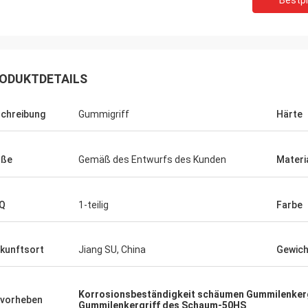
Bestpr
ODUKTDETAILS
chreibung
Gummigriff
Härte
öße
Gemäß des Entwurfs des Kunden
Materi
Q
1-teilig
Farbe
dward Deanda
kunftsort
Jiang SU, China
Gewich
kindly Gastfreundschaft. Ihre
hat die nette
t in naher Zukunft sehr
Korrosionsbeständigkeit schäumen Gummilenkerg
vorheben
Gummilenkergriff des Schaum-50HS