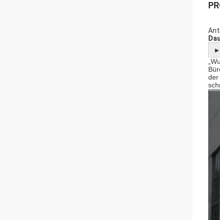
PR
Ant
Dau
„Wu
Bür
der
sch