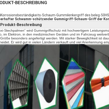
ODUKT-BESCHREIBUNG
iKorrosionsbeständigkeits-Schaum-Gummilenkergriff des beleg-50HS 
erhafter Schwamm-schützender Gummigriff-Schaum-Griff der Ko
Produkt-Beschreibung
►
xi-Stechpalmen“ wird Gummigriffschutz mit hochwertigem Leistungsmater
o, im Elektron, in den medizinischen Geräten und im Fahrzeug weitverbr
 Größe besonders angefertigt werden. Mit starker Beweglichkeit ist dau
neidet. Er wird gut in vielen Ländern verkauft und viel Anerkennung em