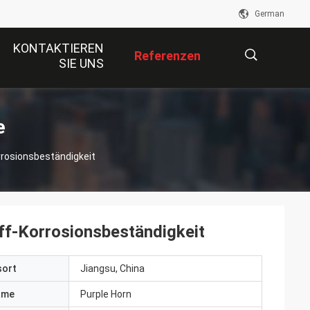
German
KONTAKTIEREN
Referenzen
SIE UNS
描
e
osionsbeständigkeit
述
-Korrosionsbeständigkeit
sort
Jiangsu, China
ame
Purple Horn