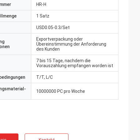
ummer
HR-H
ellmenge
1 Satz
USD0.05-0.3/Set
Exportverpackung oder
ng
Übereinstimmung der Anforderung
ionen
des Kunden
7 bis 15 Tage, nachdem die
Vorauszahlung empfangen worden ist
bedingungen
T/T, L/C
ngsmaterial-
10000000 PC pro Woche