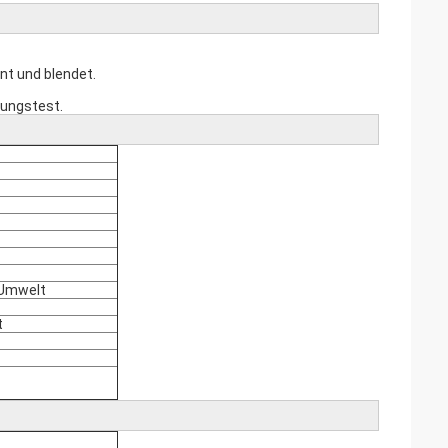
unt und blendet.
gungstest.
 Umwelt
t