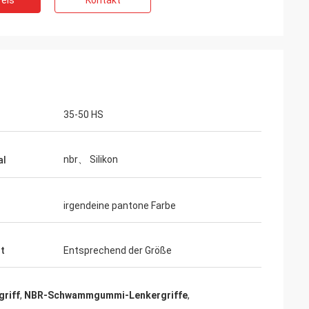
eis
Kontakt
35-50 HS
nbr、 Silikon
al
irgendeine pantone Farbe
t
Entsprechend der Größe
riff
,
NBR-Schwammgummi-Lenkergriffe
,