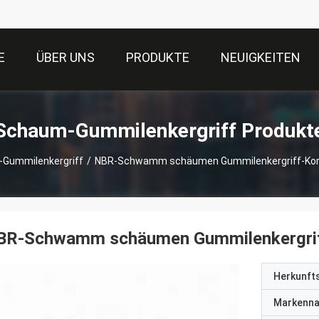
E
ÜBER UNS
PRODUKTE
NEUIGKEITEN
Schaum-Gummilenkergriff Produkt
Gummilenkergriff
/
NBR-Schwamm schäumen Gummilenkergriff-Korr
BR-Schwamm schäumen Gummilenkergriff
Herkunft
Markenn