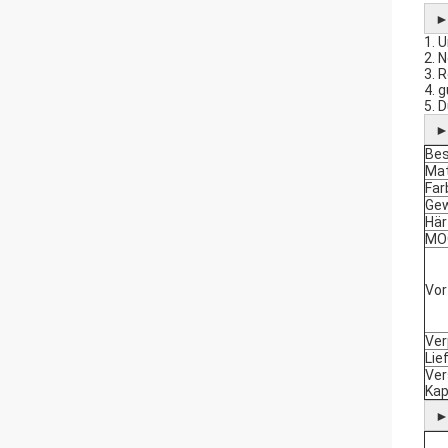
1. 
2. 
3. 
4. 
5. 
Bes
Mat
Far
Gew
Här
MO
Vor
Ve
Lie
Ver
Kap