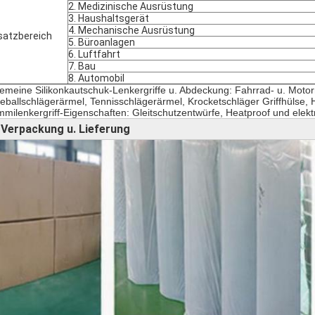
2. Medizinische Ausrüstung
3. Haushaltsgerät
4. Mechanische Ausrüstung
satzbereich
5. Büroanlagen
6. Luftfahrt
7. Bau
8. Automobil
gemeine Silikonkautschuk-Lenkergriffe u. Abdeckung: Fahrrad- u. Motorr
eballschlägerärmel, Tennisschlägerärmel, Krocketschläger Griffhülse,
milenkergriff-Eigenschaften: Gleitschutzentwürfe, Heatproof und elektr
Verpackung u. Lieferung
►