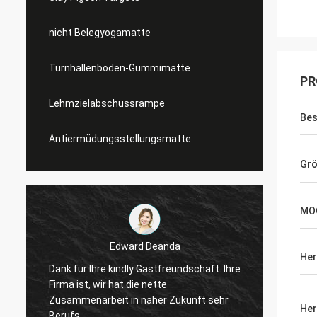
nicht Belegyogamatte
Turnhallenboden-Gummimatte
PR
Lehmzielabschussrampe
Bes
Antiermüdungsstellungsmatte
Gr
MO
Edward Deanda
E
Her
Dank für Ihre kindly Gastfreundschaft. Ihre
Dank für Ihre 
Firma ist, wir hat die nette
Firma ist, wir 
Zusammenarbeit in naher Zukunft sehr
Zusammenarbei
Her
Berufs.
Berufs.