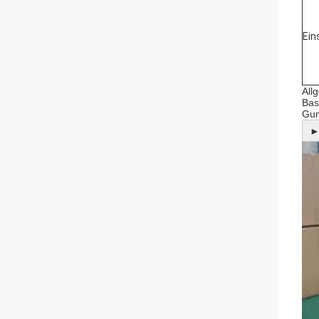
Ein
All
Bas
Gum