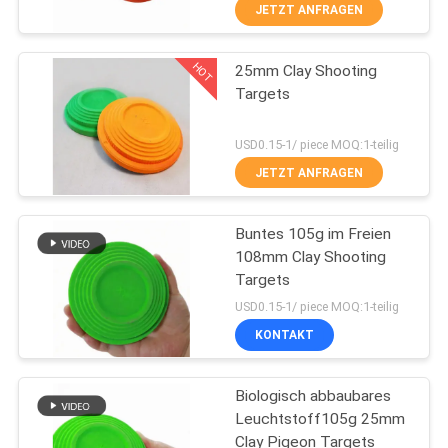
JETZT ANFRAGEN
TRETEN
HOT
25mm Clay Shooting
SIE
31
Targets
MIT
Feuerfestes
UNS
USD0.15-1/ piece MOQ:1-teilig
Gummiblatt
IN
JETZT ANFRAGEN
VERBINDUNG
Buntes 105g im Freien
108mm Clay Shooting
BLOG
Targets
28
USD0.15-1/ piece MOQ:1-teilig
Gummiisolierungs-
FORDERN
KONTAKT
SIE
Rolle
Biologisch abbaubares
EIN
Leuchtstoff105g 25mm
ZITAT
Clay Pigeon Targets