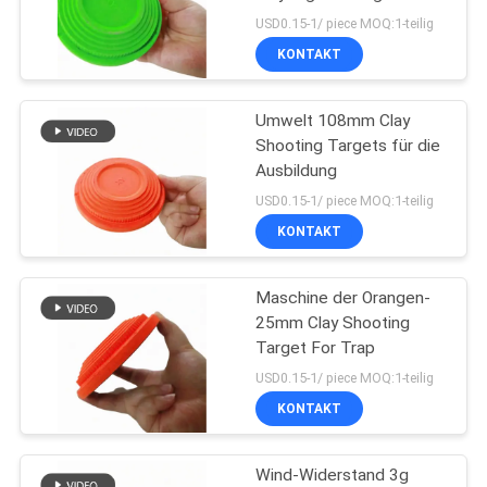
USD0.15-1/ piece MOQ:1-teilig
KONTAKT
SITEMAP
21
Schalldämmungs-
Umwelt 108mm Clay
PRIVACY
Shooting Targets für die
Brett
POLICY
Ausbildung
USD0.15-1/ piece MOQ:1-teilig
KONTAKT
Maschine der Orangen-
25
25mm Clay Shooting
Nitrilkautschuk-
Target For Trap
USD0.15-1/ piece MOQ:1-teilig
Isolierrohr
KONTAKT
Wind-Widerstand 3g