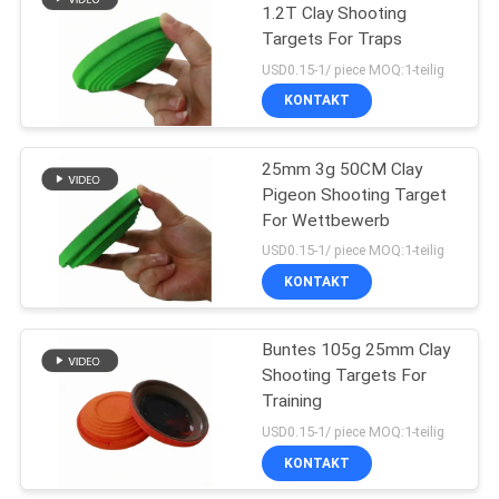
1.2T Clay Shooting
Targets For Traps
23
USD0.15-1/ piece MOQ:1-teilig
Schaum Barbell-
KONTAKT
Auflage
25mm 3g 50CM Clay
Pigeon Shooting Target
For Wettbewerb
USD0.15-1/ piece MOQ:1-teilig
KONTAKT
22
Schaum-
Buntes 105g 25mm Clay
Shooting Targets For
Gummilenkergriff
Training
USD0.15-1/ piece MOQ:1-teilig
KONTAKT