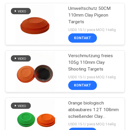
Umweltschutz 50CM
13
110mm Clay Pigeon
Tretmühlen-Boden-
Targets
USD0.15-1/ piece MOQ:1-teilig
Matte
KONTAKT
Verschmutzung freies
105g 110mm Clay
Shooting Targets
13
USD0.15-1/ piece MOQ:1-teilig
Clay Shooting
KONTAKT
Targets
Orange biologisch
abbaubares 1.2T 108mm
schießender Clay
Targets
USD0.15-1/ piece MOQ:1-teilig