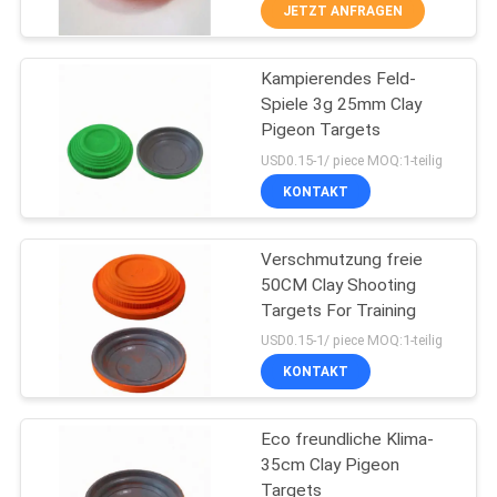
JETZT ANFRAGEN
TRETEN
Kampierendes Feld-
SIE
31
Spiele 3g 25mm Clay
MIT
Pigeon Targets
Feuerfestes
UNS
USD0.15-1/ piece MOQ:1-teilig
Gummiblatt
IN
KONTAKT
VERBINDUNG
Verschmutzung freie
50CM Clay Shooting
BLOG
Targets For Training
28
USD0.15-1/ piece MOQ:1-teilig
Gummiisolierungs-
FORDERN
KONTAKT
SIE
Rolle
Eco freundliche Klima-
EIN
35cm Clay Pigeon
ZITAT
Targets