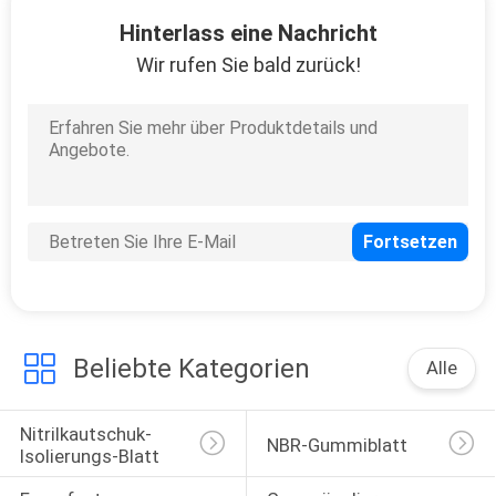
12
Hinterlass eine Nachricht
Wir rufen Sie bald zurück!
Clay Pigeon Targets
23
nicht
Belegyogamatte
Beliebte Kategorien
Alle
Nitrilkautschuk-
NBR-Gummiblatt
Isolierungs-Blatt
9