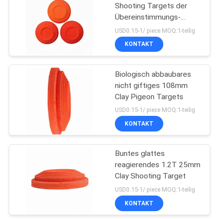
Shooting Targets der
Übereinstimmungs-
23
Orangen-110mm
USD0.15-1/ piece MOQ:1-teilig
Schaum Barbell-
KONTAKT
Auflage
Biologisch abbaubares
nicht giftiges 108mm
Clay Pigeon Targets
USD0.15-1/ piece MOQ:1-teilig
KONTAKT
22
Schaum-
Buntes glattes
reagierendes 1.2T 25mm
Gummilenkergriff
Clay Shooting Target
USD0.15-1/ piece MOQ:1-teilig
KONTAKT