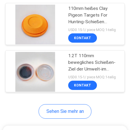
110mm heißes Clay
13
Pigeon Targets For
Tretmühlen-Boden-
Hunting-Schießen
Verkaufs-105g
USD0.15-1/ piece MOQ:1-teilig
Matte
KONTAKT
1.2T 110mm
bewegliches Schießen-
Ziel der Umwelt-im
13
Freien für schießende
USD0.15-1/ piece MOQ:1-teilig
Clay Shooting
Praxis
KONTAKT
Targets
Sehen Sie mehr an