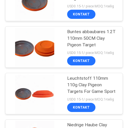
USD0.15-1/ piece MOQ:1-teilig
KONTAKT
SITEMAP
21
Schalldämmungs-
Buntes abbaubares 1.2T
PRIVACY
110mm 50CM Clay
Brett
POLICY
Pigeon Target
USD0.15-1/ piece MOQ:1-teilig
KONTAKT
Leuchtstoff 110mm
25
110g Clay Pigeon
Nitrilkautschuk-
Targets For Game Sport
USD0.15-1/ piece MOQ:1-teilig
Isolierrohr
KONTAKT
Niedrige Haube Clay