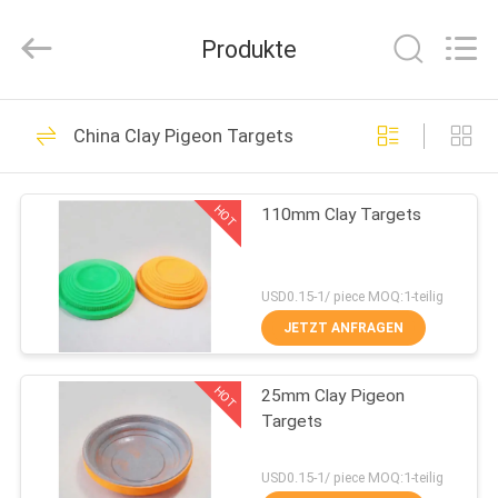
Purple
Horn
E-
Produkte
Commerce
Co.,
Ltd..
All
Rights
HAUS
32
Reserved.
China Clay Pigeon Targets
Nitrilkautschuk-
PRODUKTE
Isolierungs-Blatt
HOT
110mm Clay Targets
ÜBER
UNS
USD0.15-1/ piece MOQ:1-teilig
JETZT ANFRAGEN
31
FABRIK-
HOT
25mm Clay Pigeon
AUSFLUG
NBR-Gummiblatt
Targets
QUALITÄTSKONTROLLE
USD0.15-1/ piece MOQ:1-teilig