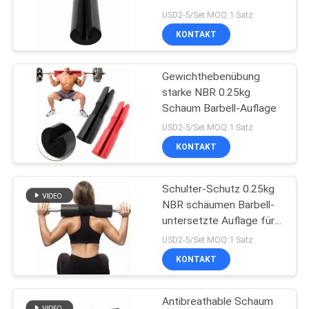
Auflage
USD2-5/Set MOQ:1 Satz
KONTAKT
SITEMAP
21
Schalldämmungs-
Gewichthebenübung
PRIVACY
starke NBR 0.25kg
Brett
POLICY
Schaum Barbell-Auflage
USD2-5/Set MOQ:1 Satz
KONTAKT
Schulter-Schutz 0.25kg
25
NBR schäumen Barbell-
Nitrilkautschuk-
untersetzte Auflage für
Turnhalle
USD2-5/Set MOQ:1 Satz
Isolierrohr
KONTAKT
Antibreathable Schaum