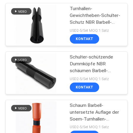
Turnhallen-
13
Gewichtheben-Schulter-
Tretmühlen-Boden-
Schutz NBR Barbell-
Auflage
USD2-5/Set MOQ:1 Satz
Matte
KONTAKT
Schulter-schützende
Dummköpfe NBR
schäumen Barbell-
13
Auflage
USD2-5/Set MOQ:1 Satz
Clay Shooting
KONTAKT
Targets
Schaum Barbell-
untersetzte Auflage der
Soem-Turnhallen-
Gewichtheben-Übungs-
USD2-5/Set MOQ:1 Satz
NBR für Turnhalle