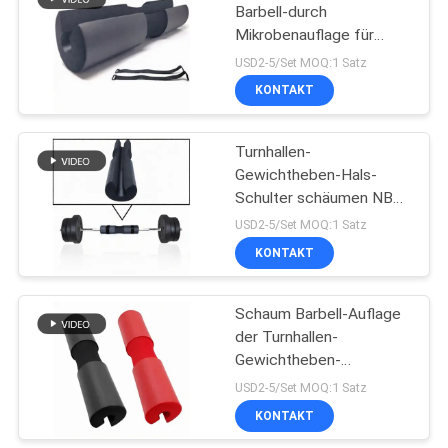
Barbell-durch
Mikrobenauflage für
23
Gewichtheben
USD2-5/Set MOQ:1 Satz
Schaum Barbell-
KONTAKT
Auflage
Turnhallen-
Gewichtheben-Hals-
Schulter schäumen NBR-
Barbell-Auflage
USD2-5/Set MOQ:1 Satz
KONTAKT
22
Schaum-
Schaum Barbell-Auflage
der Turnhallen-
Gummilenkergriff
Gewichtheben-
Unterstützungsnbr
USD2-5/Set MOQ:1 Satz
0.25kg
KONTAKT