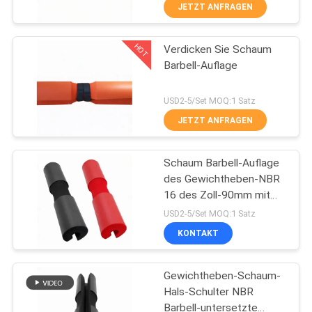
JETZT ANFRAGEN
TRETEN
HOT
Verdicken Sie Schaum
SIE
31
Barbell-Auflage
MIT
Feuerfestes
UNS
USD2-5/Set MOQ:1 Satz
Gummiblatt
IN
JETZT ANFRAGEN
VERBINDUNG
Schaum Barbell-Auflage
des Gewichtheben-NBR
BLOG
16 des Zoll-90mm mit
28
hoher Dichte
USD2-5/Set MOQ:1 Satz
Gummiisolierungs-
FORDERN
KONTAKT
SIE
Rolle
Gewichtheben-Schaum-
EIN
Hals-Schulter NBR
ZITAT
Barbell-untersetzte