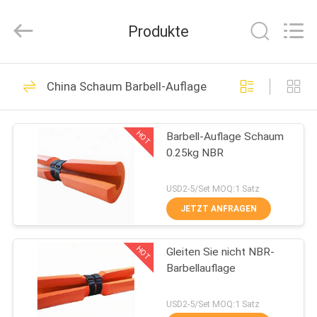
Purple
Horn
E-
Produkte
Commerce
Co.,
Ltd..
All
Rights
HAUS
32
Reserved.
China Schaum Barbell-Auflage
Nitrilkautschuk-
PRODUKTE
Isolierungs-Blatt
HOT
Barbell-Auflage Schaum
0.25kg NBR
ÜBER
UNS
USD2-5/Set MOQ:1 Satz
JETZT ANFRAGEN
31
FABRIK-
HOT
Gleiten Sie nicht NBR-
AUSFLUG
NBR-Gummiblatt
Barbellauflage
QUALITÄTSKONTROLLE
USD2-5/Set MOQ:1 Satz