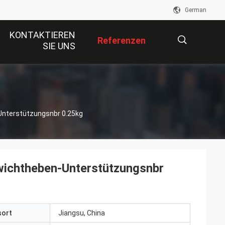
German
KONTAKTIEREN
Referenzen
SIE UNS
描
Unterstützungsnbr 0.25kg
述
wichtheben-Unterstützungsnbr
sort
Jiangsu, China