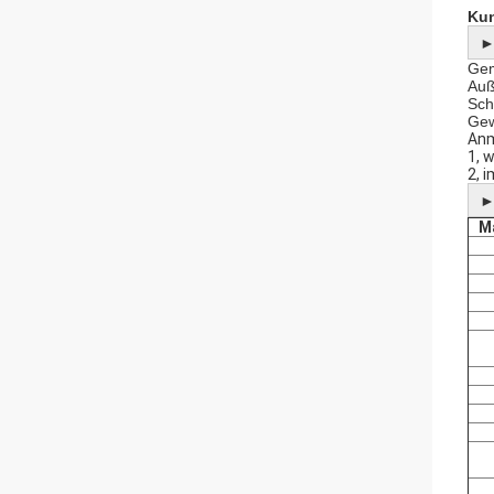
Kun
Gem
Auß
Sch
Gew
Anm
1, 
2, 
Ma