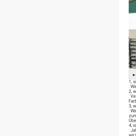
1, 
: W
2, 
: V
Far
3, 
: W
zum
Übe
4, 
: J
wir