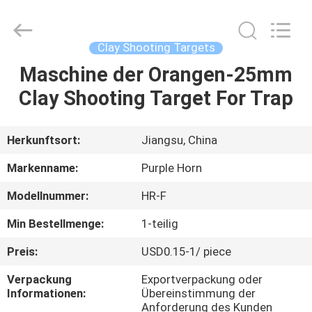
Purple
Horn
E-
Commerce
Co.,
Clay Shooting Targets
Ltd..
All
Rights
Maschine der Orangen-25mm
HAUS
Reserved.
Clay Shooting Target For Trap
PRODUKTE
Herkunftsort:
Jiangsu, China
ÜBER
Markenname:
Purple Horn
UNS
Modellnummer:
HR-F
Min Bestellmenge:
1-teilig
FABRIK-
AUSFLUG
Preis:
USD0.15-1/ piece
Verpackung
Exportverpackung oder
Informationen:
Übereinstimmung der
QUALITÄTSKONTROLLE
Anforderung des Kunden