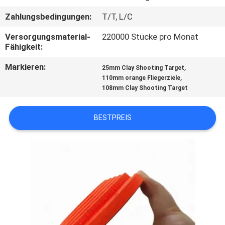
Zahlungsbedingungen:
T/T, L/C
TRETEN
SIE
Versorgungsmaterial-
220000 Stücke pro Monat
Fähigkeit:
MIT
Markieren:
,
25mm Clay Shooting Target
UNS
,
110mm orange Fliegerziele
IN
108mm Clay Shooting Target
VERBINDUNG
BESTPREIS
BLOG
FORDERN
SIE
EIN
ZITAT