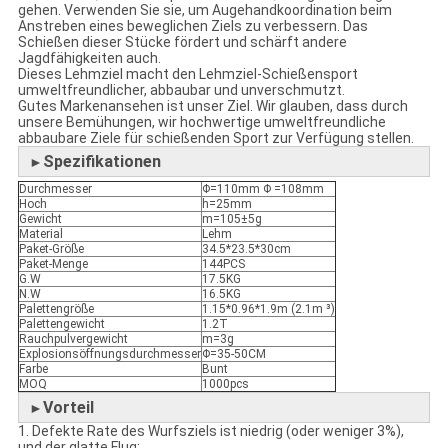
gehen. Verwenden Sie sie, um Augehandkoordination beim
Anstreben eines beweglichen Ziels zu verbessern. Das
Schießen dieser Stücke fördert und schärft andere
Jagdfähigkeiten auch.
Dieses Lehmziel macht den Lehmziel-Schießensport
umweltfreundlicher, abbaubar und unverschmutzt.
Gutes Markenansehen ist unser Ziel. Wir glauben, dass durch
unsere Bemühungen, wir hochwertige umweltfreundliche
abbaubare Ziele für schießenden Sport zur Verfügung stellen.
Spezifikationen
►
Durchmesser
Φ=110mm Φ =108mm
Hoch
h=25mm
Gewicht
m=105±5g
Material
Lehm
Paket-Größe
34.5*23.5*30cm
Paket-Menge
144PCS
G.W
17.5KG
N.W
16.5KG
Palettengröße
1.15*0.96*1.9m (2.1m ³)
Palettengewicht
1.2T
Rauchpulvergewicht
m=3g
Explosionsöffnungsdurchmesser
Φ=35-50CM
Farbe
Bunt
MOQ
1000pcs
Vorteil
►
1. Defekte Rate des Wurfsziels ist niedrig (oder weniger 3%),
und der glatte Flug;