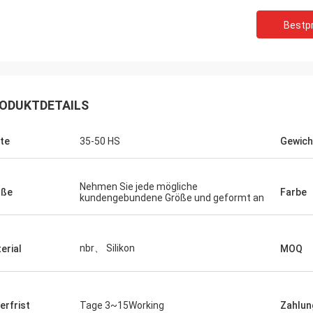
Bestpr
ODUKTDETAILS
te
35-50 HS
Gewich
Nehmen Sie jede mögliche
öße
Farbe
kundengebundene Größe und geformt an
nbr、 Silikon
erial
MOQ
schaft. Ihre
unft sehr
ferfrist
Tage 3~15Working
Zahlun