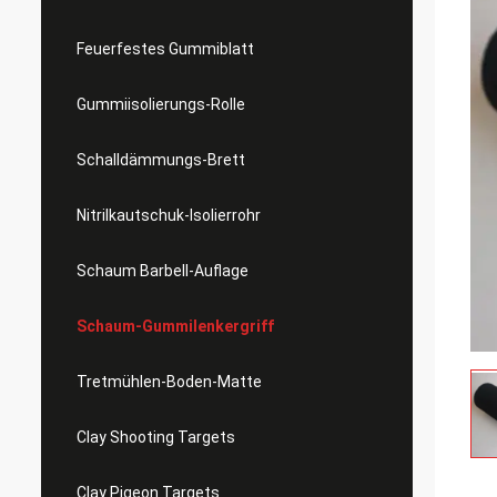
Feuerfestes Gummiblatt
Gummiisolierungs-Rolle
Schalldämmungs-Brett
Nitrilkautschuk-Isolierrohr
Schaum Barbell-Auflage
Schaum-Gummilenkergriff
Tretmühlen-Boden-Matte
Clay Shooting Targets
Clay Pigeon Targets