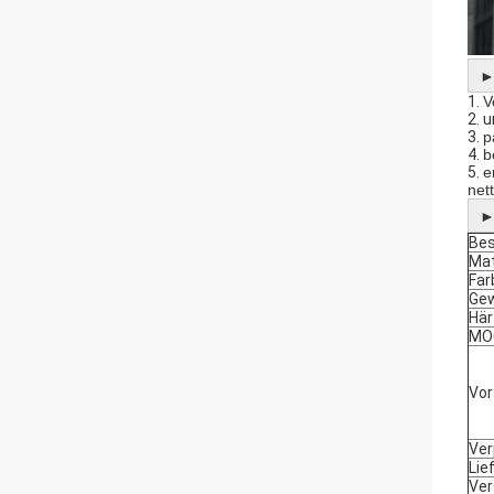
1.
V
2. 
3.
p
4.
b
5.
e
net
Bes
Mat
Far
Gew
Här
MO
Vor
Ve
Lie
Ver