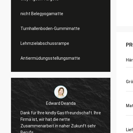
nicht Belegyogamatte
Turnhallenboden-Gummimatte
Lehmzielabschussrampe
PR
Antiermüdungsstellungsmatte
Här
Gr
Edward Deanda
Edward Deanda
Mat
 kindly Gastfreundschaft. Ihre
Dank für Ihre kindly Gastfreund
r hat die nette
Firma ist, wir hat die nette
eit in naher Zukunft sehr
Zusammenarbeit in naher Zuk
Lie
Berufs.