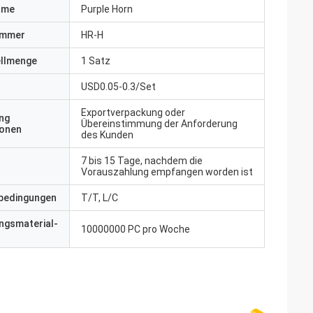
ame
Purple Horn
ummer
HR-H
ellmenge
1 Satz
USD0.05-0.3/Set
Exportverpackung oder
ng
Übereinstimmung der Anforderung
ionen
des Kunden
7 bis 15 Tage, nachdem die
Vorauszahlung empfangen worden ist
bedingungen
T/T, L/C
ngsmaterial-
10000000 PC pro Woche