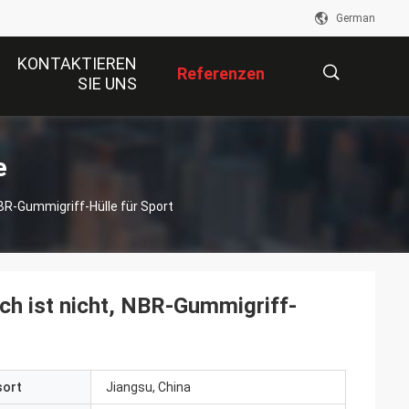
German
KONTAKTIEREN
Referenzen
SIE UNS
描
e
NBR-Gummigriff-Hülle für Sport
述
ich ist nicht, NBR-Gummigriff-
sort
Jiangsu, China