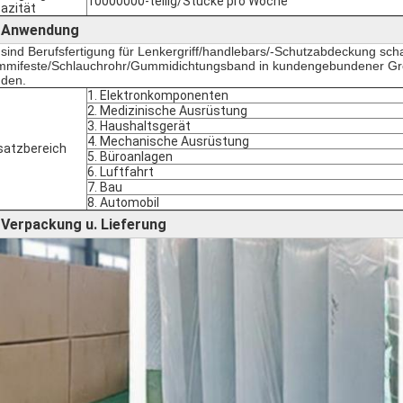
10000000-teilig/Stücke pro Woche
azität
Anwendung
►
 sind Berufsfertigung für Lenkergriff/handlebars/-Schutzabdeckung sc
mifeste/Schlauchrohr/Gummidichtungsband in kundengebundener Grö
den.
1. Elektronkomponenten
2. Medizinische Ausrüstung
3. Haushaltsgerät
4. Mechanische Ausrüstung
satzbereich
5. Büroanlagen
6. Luftfahrt
7. Bau
8. Automobil
Verpackung u. Lieferung
►