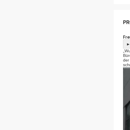
PR
Fre
„Wu
Bür
der
sch