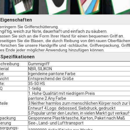
Eigenschaften
►
erringern Sie Grifferschütterung
.
ungiftig, weich zur Note, dauerhaft und einfach zu säubern.
assen Sie sich an die Form Ihrer Hand für einen bequemen Griff
an.
eseitigen Sie die Blasen, die durch Reibung von
den
rauen Oberflächen
rforschen Sie unsere Handgriffe und -schläuche, Griffverpackung, Grif
tes Ende jeder möglicher Anwendung hinzufügen können
.
Spezifikationen
►
chreibung
Gummigriff
erial
NBR, SILIKON
be
Irgendeine pantone Farbe
icht
Entsprechend der Größe
te:
35-50 HS
Q
1-teilig
1. Hohe Qualität mit niedrigem Preis
pantone 2.Any Farbe
teile
3.Neither harmlos zum menschlichen Körper noch zur
Entwurf 4.Logo: debossed, Siebdruck, gedruckt
5.Popular unter den Leuten, in vielen Markt gut verkauf
rpackung
Gesponnene Plastiktasche, Karton, Paket nach Maß
ferung
See-, Land- und Lufttransport
sorgungs-