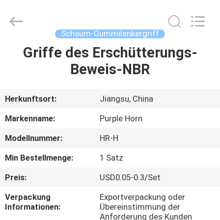
Purple
Horn
E-
Commerce
Co.,
Schaum-Gummilenkergriff
Ltd..
All
Rights
Griffe des Erschütterungs-
HAUS
Reserved.
Beweis-NBR
PRODUKTE
Herkunftsort:
Jiangsu, China
ÜBER
Markenname:
Purple Horn
UNS
Modellnummer:
HR-H
Min Bestellmenge:
1 Satz
FABRIK-
AUSFLUG
Preis:
USD0.05-0.3/Set
Verpackung
Exportverpackung oder
Informationen:
Übereinstimmung der
QUALITÄTSKONTROLLE
Anforderung des Kunden