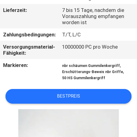
Lieferzeit:
7 bis 15 Tage, nachdem die
TRETEN
Vorauszahlung empfangen
SIE
worden ist
MIT
Zahlungsbedingungen:
T/T, L/C
UNS
Versorgungsmaterial-
10000000 PC pro Woche
Fähigkeit:
IN
VERBINDUNG
Markieren:
,
nbr schäumen Gummilenkergriff
,
Erschütterungs-Beweis nbr Griffe
50 HS Gummilenkergriff
BLOG
BESTPREIS
FORDERN
SIE
EIN
ZITAT