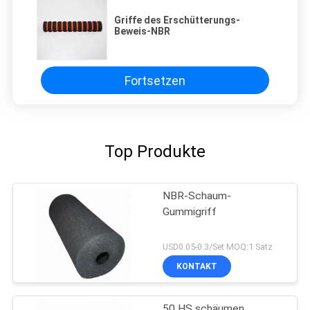
Griffe des Erschütterungs-
Beweis-NBR
Fortsetzen
Top Produkte
NBR-Schaum-
Gummigriff
USD0.05-0.3/Set MOQ:1 Satz
KONTAKT
50 HS schäumen