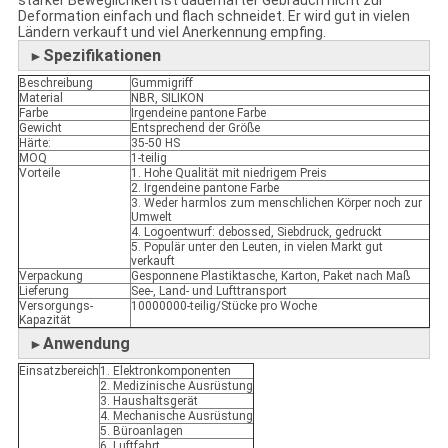
starker Beweglichkeit ist dauerhafter Gebrauch nicht zur
Deformation einfach und flach schneidet. Er wird gut in vielen
Ländern verkauft und viel Anerkennung empfing.
Spezifikationen
►
Beschreibung
Gummigriff
Material
NBR, SILIKON
Farbe
Irgendeine pantone Farbe
Gewicht
Entsprechend der Größe
Härte:
35-50 HS
MOQ
1-teilig
Vorteile
1. Hohe Qualität mit niedrigem Preis
2. Irgendeine pantone Farbe
3. Weder harmlos zum menschlichen Körper noch zur
Umwelt
4. Logoentwurf: debossed, Siebdruck, gedruckt
5. Populär unter den Leuten, in vielen Markt gut
verkauft
Verpackung
Gesponnene Plastiktasche, Karton, Paket nach Maß
Lieferung
See-, Land- und Lufttransport
Versorgungs-
10000000-teilig/Stücke pro Woche
Kapazität
Anwendung
►
Einsatzbereich
1. Elektronkomponenten
2. Medizinische Ausrüstung
3. Haushaltsgerät
4. Mechanische Ausrüstung
5. Büroanlagen
6. Luftfahrt