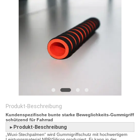
SITEMAP
PRIVACY
POLICY
Produkt-Beschreibung
Kundenspezifische bunte starke Beweglichkeits-Gummigriff
schützend für Fahrrad
Produkt-Beschreibung
►
„Wuxi-Stechpalmen“ wird Gummigriffschutz mit hochwertigem
Leistungsmaterial NBR/Silicon produziert. Er kann in der