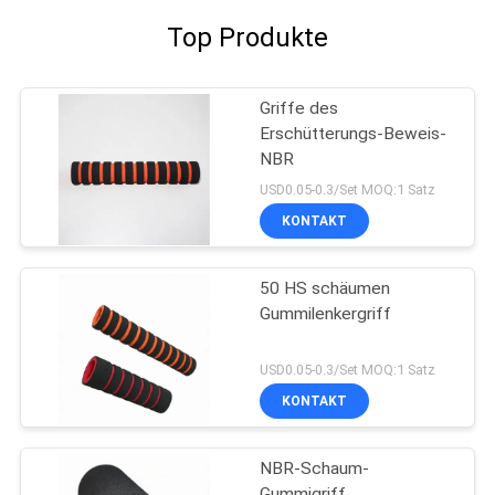
Top Produkte
Griffe des
Erschütterungs-Beweis-
NBR
USD0.05-0.3/Set MOQ:1 Satz
KONTAKT
50 HS schäumen
Gummilenkergriff
USD0.05-0.3/Set MOQ:1 Satz
KONTAKT
NBR-Schaum-
Gummigriff