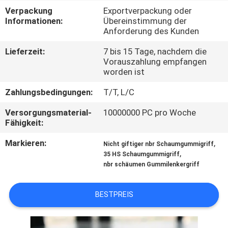
Verpackung
Exportverpackung oder
TRETEN
Informationen:
Übereinstimmung der
Anforderung des Kunden
SIE
Lieferzeit:
7 bis 15 Tage, nachdem die
MIT
Vorauszahlung empfangen
UNS
worden ist
IN
Zahlungsbedingungen:
T/T, L/C
VERBINDUNG
Versorgungsmaterial-
10000000 PC pro Woche
Fähigkeit:
BLOG
Markieren:
,
Nicht giftiger nbr Schaumgummigriff
,
35 HS Schaumgummigriff
nbr schäumen Gummilenkergriff
FORDERN
SIE
BESTPREIS
EIN
ZITAT