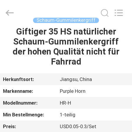
Purple
Horn
E-
Commerce
Co.,
Schaum-Gummilenkergriff
Ltd..
All
Rights
Giftiger 35 HS natürlicher
HAUS
Reserved.
Schaum-Gummilenkergriff
PRODUKTE
der hohen Qualität nicht für
Fahrrad
ÜBER
UNS
Herkunftsort:
Jiangsu, China
Markenname:
Purple Horn
FABRIK-
Modellnummer:
HR-H
AUSFLUG
Min Bestellmenge:
1-teilig
QUALITÄTSKONTROLLE
Preis:
USD0.05-0.3/Set