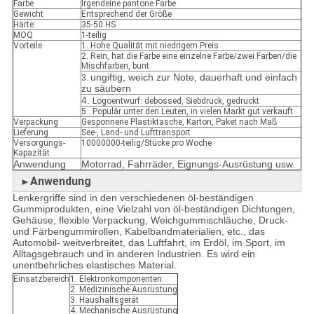
Farbe
Irgendeine pantone Farbe
Gewicht
Entsprechend der Größe
Härte:
35-50 HS
MOQ
1-teilig
Vorteile
1. Hohe Qualität mit niedrigem Preis
2. Rein, hat die Farbe eine einzelne Farbe/zwei Farben/die
Mischfarben, bunt
ungiftig, weich zur Note, dauerhaft und einfach
3.
zu säubern
4.
Logoentwurf: debossed, Siebdruck, gedruckt
5 . Populär unter den Leuten, in vielen Markt gut verkauft
Verpackung
Gesponnene Plastiktasche, Karton, Paket nach Maß
Lieferung
See-, Land- und Lufttransport
Versorgungs-
10000000-teilig/Stücke pro Woche
Kapazität
Anwendung
Motorrad, Fahrräder, Eignungs-Ausrüstung usw.
Anwendung
►
Lenkergriffe sind in den verschiedenen öl-beständigen
Gummiprodukten, eine Vielzahl von öl-beständigen Dichtungen,
Gehäuse, flexible Verpackung, Weichgummischläuche, Druck-
und Färbengummirollen, Kabelbandmaterialien, etc., das
Automobil- weitverbreitet, das Luftfahrt, im Erdöl, im Sport, im
Alltagsgebrauch und in anderen Industrien. Es wird ein
unentbehrliches elastisches Material.
Einsatzbereich
1. Elektronkomponenten
2. Medizinische Ausrüstung
3. Haushaltsgerät
4. Mechanische Ausrüstung