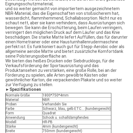
Eignungsschutzmaterial,
und so weiter gemacht von importiertem ausgezeichnetem
NBR-Material, das die Eigenschaften von stoßsicherem hat,
wasserdicht, flammhemmend, Schallabsorption. Nicht nur es
schaut nett, aber sie kann verhindern, dass Ausrüstungen sich
bewegen. Sie kann die Erschütterung, beim Laufen verringern,
verringert den möglichen Druck auf dem Läufer und das Knie
beschädigen. Die starke Matte liefert Auffüllen, das für darunter
einen Hometrainer oder eine Hausturnhallenrudermaschine
perfekt ist. Es funktioniert auch gut für Stepp-Aerobic oder als
allgemeine aerobe Matte und bietet zusätzliche Komfortdank
seine Polsterungsoberfläche an.
Wir bieten das heißes Drücken oder Siebdrucklogo, für die
Verkaufsförderung der Sportausrüstung und das
Produktansehen zu verstärken, eine große Rolle, bei an der
Förderung zu spielen, alle Arten gewölbte Kästen oder
gewöhnlicher Karton, die verpackenden Plakate und so weiter
zur Verfügung zu stellen.
►
Spezifikationen
Normale Größe
1800*750*4mm
Material
NBR
Proben
Verhandeln Sie
Farbe
Schwarz, blau, gelb ETC… (kundengerecht)
Form
Quadrat
Anwendung
Schock u. schalldämpfendes
Modell
HR-PB
Stärke
4mm (kundengerecht)
Breite
750mm (kundengerecht)