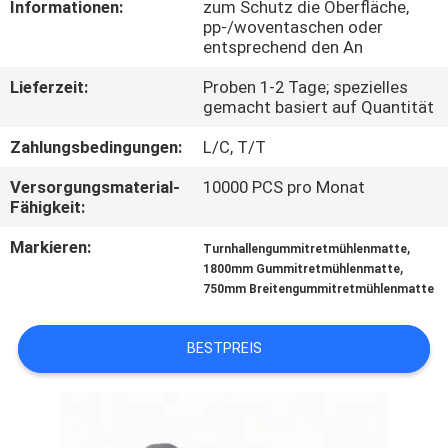
Informationen:
zum Schutz die Oberfläche,
pp-/woventaschen oder
TRETEN
entsprechend den An
SIE
Lieferzeit:
Proben 1-2 Tage; spezielles
MIT
gemacht basiert auf Quantität
UNS
Zahlungsbedingungen:
L/C, T/T
IN
Versorgungsmaterial-
10000 PCS pro Monat
Fähigkeit:
VERBINDUNG
Markieren:
,
Turnhallengummitretmühlenmatte
,
1800mm Gummitretmühlenmatte
BLOG
750mm Breitengummitretmühlenmatte
FORDERN
BESTPREIS
SIE
EIN
ZITAT