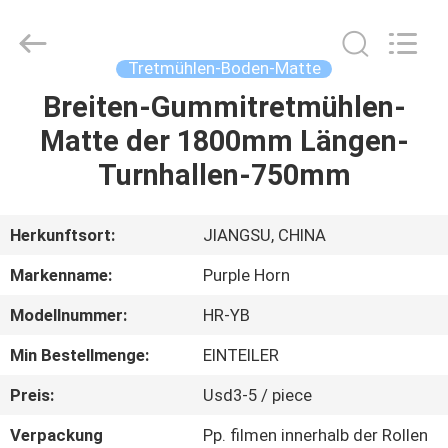
Purple
Horn
E-
Commerce
Co.,
Tretmühlen-Boden-Matte
Ltd..
All
Rights
Breiten-Gummitretmühlen-
HAUS
Reserved.
Matte der 1800mm Längen-
PRODUKTE
Turnhallen-750mm
ÜBER
Herkunftsort:
JIANGSU, CHINA
UNS
Markenname:
Purple Horn
Modellnummer:
HR-YB
FABRIK-
Min Bestellmenge:
EINTEILER
AUSFLUG
Preis:
Usd3-5 / piece
QUALITÄTSKONTROLLE
Verpackung
Pp. filmen innerhalb der Rollen