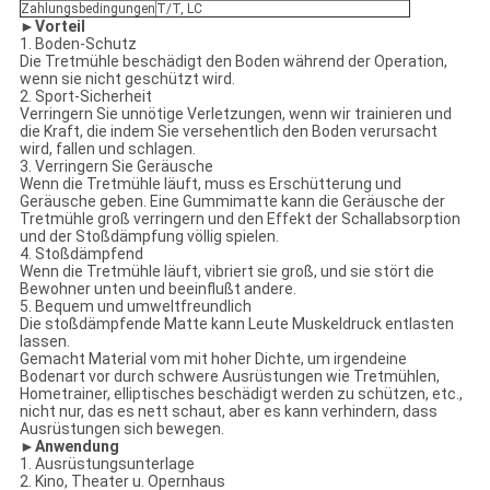
Zahlungsbedingungen
T/T, LC
►
Vorteil
1. Boden-Schutz
Die Tretmühle beschädigt den Boden während der Operation,
wenn sie nicht geschützt wird.
2. Sport-Sicherheit
Verringern Sie unnötige Verletzungen, wenn wir trainieren und
die Kraft, die indem Sie versehentlich den Boden verursacht
wird, fallen und schlagen.
3. Verringern Sie Geräusche
Wenn die Tretmühle läuft, muss es Erschütterung und
Geräusche geben. Eine Gummimatte kann die Geräusche der
Tretmühle groß verringern und den Effekt der Schallabsorption
und der Stoßdämpfung völlig spielen.
4. Stoßdämpfend
Wenn die Tretmühle läuft, vibriert sie groß, und sie stört die
Bewohner unten und beeinflußt andere.
5. Bequem und umweltfreundlich
Die stoßdämpfende Matte kann Leute Muskeldruck entlasten
lassen.
Gemacht Material vom mit hoher Dichte, um irgendeine
Bodenart vor durch schwere Ausrüstungen wie Tretmühlen,
Hometrainer, elliptisches beschädigt werden zu schützen, etc.,
nicht nur, das es nett schaut, aber es kann verhindern, dass
Ausrüstungen sich bewegen.
►
Anwendung
1. Ausrüstungsunterlage
2. Kino, Theater u. Opernhaus