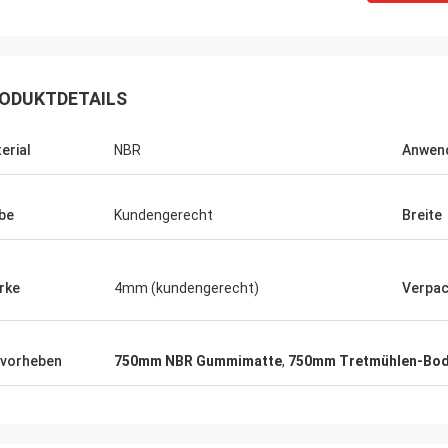
ODUKTDETAILS
erial
NBR
Anwen
be
Kundengerecht
Breite
rke
4mm (kundengerecht)
Verpa
Edward Deanda
vorheben
750mm NBR Gummimatte
,
750mm Tretmühlen-Bod
ür Ihre kindly Gastfreundschaft. Ihre
st, wir hat die nette
enarbeit in naher Zukunft sehr
.