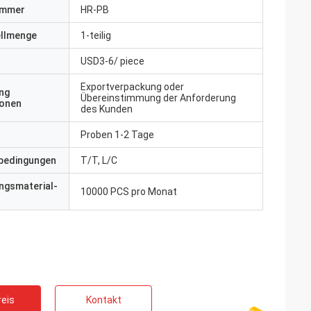
ummer
HR-PB
ellmenge
1-teilig
USD3-6/ piece
Exportverpackung oder
ng
Übereinstimmung der Anforderung
ionen
des Kunden
Proben 1-2 Tage
bedingungen
T/T, L/C
ngsmaterial-
10000 PCS pro Monat
eis
Kontakt