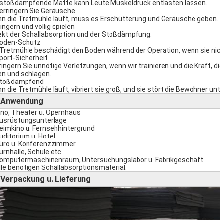
 stoßdämpfende Matte kann Leute Muskeldruck entlasten lassen.
Verringern Sie Geräusche
n die Tretmühle läuft, muss es Erschütterung und Geräusche geben.
ringern und völlig spielen
ekt der Schallabsorption und der Stoßdämpfung.
Boden-Schutz
 Tretmühle beschädigt den Boden während der Operation, wenn sie nic
Sport-Sicherheit
ringern Sie unnötige Verletzungen, wenn wir trainieren und die Kraft, 
len und schlagen.
Stoßdämpfend
n die Tretmühle läuft, vibriert sie groß, und sie stört die Bewohner un
Anwendung
►
Kino, Theater u. Opernhaus
Ausrüstungsunterlage
Heimkino u. Fernsehhintergrund
Auditorium u. Hotel
Büro u. Konferenzzimmer
Turnhalle, Schule etc.
Computermaschinenraum, Untersuchungslabor u. Fabrikgeschäft
Alle benötigen Schallabsorptionsmaterial.
Verpackung u. Lieferung
►