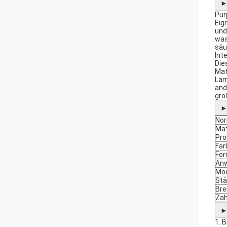
Pur
Eig
und
was
säu
Int
Die
Mat
Lam
and
gro
Nor
Mat
Pro
Far
Fo
An
Mod
Stä
Bre
Zah
1. 