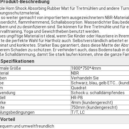
Produkt-Beschreibung
►
ple Horn Shock Absorbing Rubber Mat für Tretmühlen und andere Turn
nungsschutzmaterial,
 so weiter gemacht von importiertem ausgezeichnetem NBR-Material,
serdicht, flammhemmend, Schallabsorption. Wasserdichter Bau bedeu
bern und zu desinfizieren sind. Sie können für Ihre Tretmühle und für e
ervalltraining, Yoga und Gewichtheben benutzt werden.
ses ungiftige Material ist ideal, wenn Sie Kinder oder Haustiere in Ih
te die perfekte Wahl für Hartholz auch. Selbstverständlich arbeitet e
inat und konkretes. Starker Bau garantiert, dass diese Matte der Abs
erem Schaden zu schützen. Er verhindert auch, dass Bodenstaub in de
ße Schalldämmung, damit Sie stark laufen können, ohne die ganze Fa
Spezifikationen
►
male Größe
1800*750*4mm
erial
NBR
ben
Verhandeln Sie
be
Schwarz, blau, gelb ETC… (kun
rm
Quadrat
wendung
Schock u. schalldämpfendes
ell
HR-PB
rke
4mm (kundengerecht)
ite
750mm (kundengerecht)
lungsbedingungen
T/T, LC
Vorteil
►
Bequem und umweltfreundlich