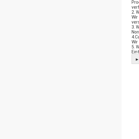
Pro
ver
2. 
Wir
ver
3. W
Nor
4.C
Wir
5. 
Eint