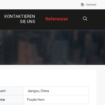
German
KONTAKTIEREN
Referenzen
SIE UNS
描
e
述
sort
Jiangsu, China
ame
Purple Horn