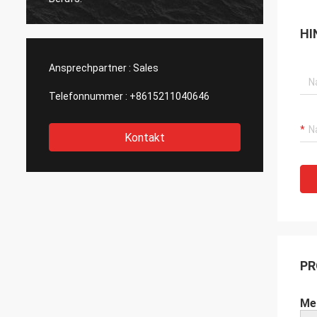
HI
Ansprechpartner :
Sales
Telefonnummer :
+8615211040646
Kontakt
PR
Me