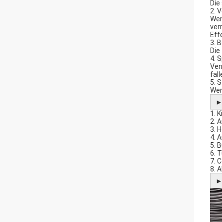
Die
2. 
Wen
ver
Eff
3. 
Die
4. 
Ver
fal
5. 
Wen
1. 
2. 
3. 
4. 
5. 
6. 
7. 
8. 