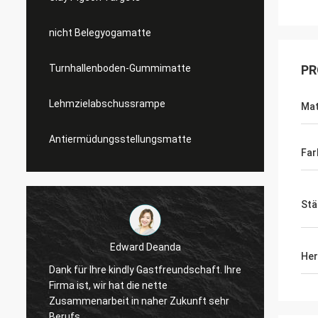
nicht Belegyogamatte
Turnhallenboden-Gummimatte
PR
Lehmzielabschussrampe
Mat
Antiermüdungsstellungsmatte
Far
Stä
Edward Deanda
Her
e
Dank für Ihre kindly Gastfreundschaft. Ihre
Dank f
Firma ist, wir hat die nette
Firma i
Zusammenarbeit in naher Zukunft sehr
Zusamm
Berufs.
Berufs