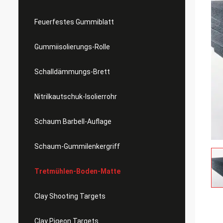
Feuerfestes Gummiblatt
Gummiisolierungs-Rolle
Schalldämmungs-Brett
Nitrilkautschuk-Isolierrohr
Schaum Barbell-Auflage
Schaum-Gummilenkergriff
Tretmühlen-Boden-Matte
Clay Shooting Targets
Clay Pigeon Targets