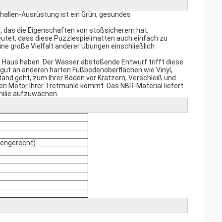
hallen-Ausrüstung ist ein Grün, gesundes
 das die Eigenschaften von stoßsicherem hat,
tet, dass diese Puzzlespielmatten auch einfach zu
ine große Vielfalt anderer Übungen einschließlich
rem Haus haben. Der Wasser abstoßende Entwurf trifft diese
r gut an anderen harten Fußbodenoberflächen wie Vinyl,
tand geht, zum Ihrer Böden vor Kratzern, Verschleiß und
n Motor Ihrer Tretmühle kommt. Das NBR-Material liefert
milie aufzuwachen.
dengerecht)