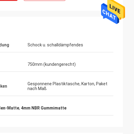
dung
Schock u. schalldämpfendes
750mm (kundengerecht)
Gesponnene Plastiktasche, Karton, Paket
cken
nach Maß
en-Matte
,
4mm NBR Gummimatte