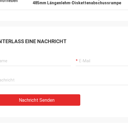
vorheben
485mm Längenlehm-Diskettenabschussrampe
NTERLASS EINE NACHRICHT
Nachricht Senden