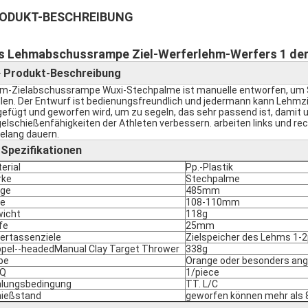
ODUKT-BESCHREIBUNG
s Lehmabschussrampe Ziel-Werferlehm-Werfers 1 der 
►
Produkt-Beschreibung
m-Zielabschussrampe Wuxi-Stechpalme ist manuelle entworfen, um S
llen. Der Entwurf ist bedienungsfreundlich und jedermann kann Lehmzie
gefügt und geworfen wird, um zu segeln, das sehr passend ist, dami
gelschießenfähigkeiten der Athleten verbessern. arbeiten links und re
relang dauern.
Spezifikationen
►
erial
Pp.-Plastik
rke
Stechpalme
nge
485mm
le
108-110mm
icht
118g
fe
25mm
ertassenziele
Zielspeicher des Lehms 1-
pel--headedManual Clay Target Thrower
338g
be
Orange oder besonders ang
Q
1/piece
lungsbedingung
TT. L/C
ießstand
geworfen können mehr als