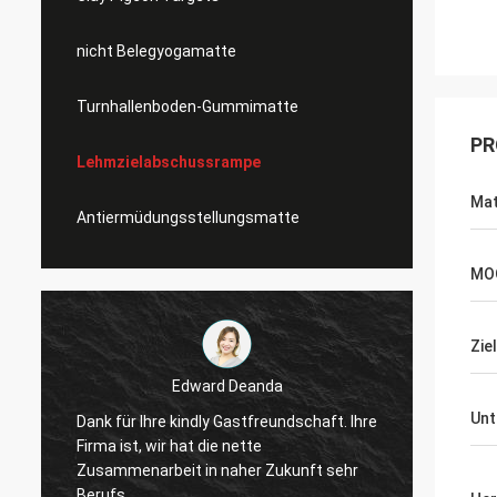
nicht Belegyogamatte
Turnhallenboden-Gummimatte
PR
Lehmzielabschussrampe
Mat
Antiermüdungsstellungsmatte
MO
Zie
Edward Deanda
Unt
e
Dank für Ihre kindly Gastfreundschaft. Ihre
Dank f
Firma ist, wir hat die nette
Firma i
Zusammenarbeit in naher Zukunft sehr
Zusamm
Berufs.
Berufs