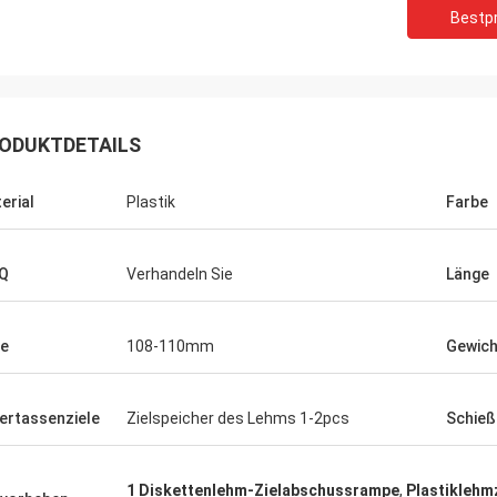
Bestpr
ODUKTDETAILS
erial
Plastik
Farbe
Q
Verhandeln Sie
Länge
le
108-110mm
Gewich
Edward Deanda
ertassenziele
Zielspeicher des Lehms 1-2pcs
Schieß
ür Ihre kindly Gastfreundschaft. Ihre
st, wir hat die nette
enarbeit in naher Zukunft sehr
1 Diskettenlehm-Zielabschussrampe
,
Plastikleh
.