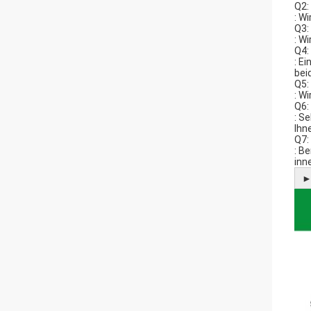
Q2:
: W
Q3:
: W
Q4:
: E
bei
Q5:
: W
Q6:
: S
Ihn
Q7: 
: B
inn