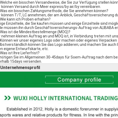
 Welche ein bisschen Versandweise, die Sie zur Verfügung stellen kön
ir können Versand durch Meer express/by air/by vereinbaren.
 Was ein bisschen Zahlungsmethode, die Sie annehmen können?
ir können T/T, LC annehmen, der am Anblick, Geschäftsversicherung du
 Wie kann ich Proben erhalten?
inige Einzelteile, die Sie kaufen müssen und einige Einzelteile sind mö
de müssen ihn durch Geschäftsversicherungs-Auftrag von ALIBABA erh
 Was ist die Mindestbestellmenge (MOQ)?
ir nehmen kleinen Auftrag an und MOQ ist, in Verbindung treten mit uns 
 Können wir unser eigenes Logo oder machen oder eigenes Verpacken
elbstverständlich können Sie das Logo addieren; und machen Sie auch 
en eigene Entwurfskarte, etc.
Was ist Ihre Lieferfrist?
enötigen Sie im Allgemeinen 30-45days für Soem-Auftrag nach dem be
erhalb 15days versenden.
Unternehmensprofil
►