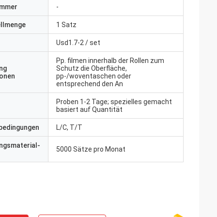
ummer
-
ellmenge
1 Satz
Usd1.7-2 / set
Pp. filmen innerhalb der Rollen zum
ng
Schutz die Oberfläche,
ionen
pp-/woventaschen oder
entsprechend den An
Proben 1-2 Tage; spezielles gemacht
basiert auf Quantität
bedingungen
L/C, T/T
ngsmaterial-
5000 Sätze pro Monat