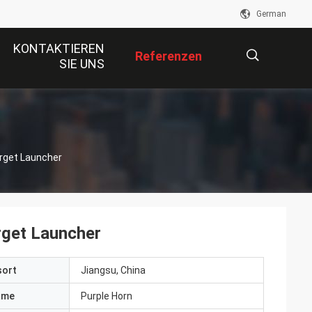
German
KONTAKTIEREN
Referenzen
SIE UNS
描
rget Launcher
述
rget Launcher
sort
Jiangsu, China
ame
Purple Horn