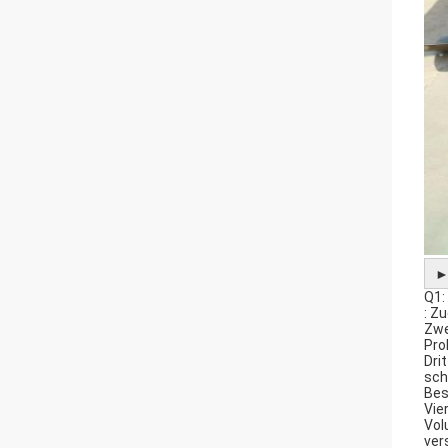
Q1:
: Z
Zwe
Pro
Dri
sch
Bes
Vie
Vol
ver