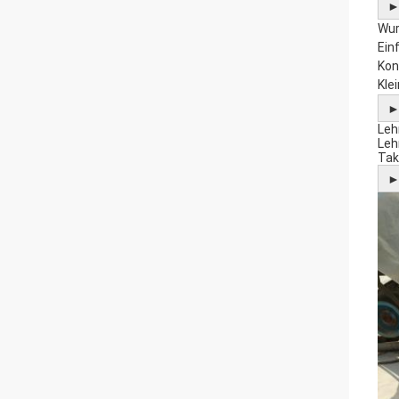
Wur
Ein
Kon
Kle
Leh
Leh
Tak