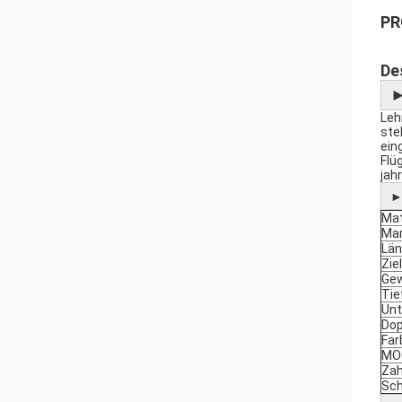
PR
De
Leh
ste
ein
Flü
jah
Mat
Ma
Lä
Zie
Gew
Tie
Unt
Dop
Far
MO
Zah
Sch