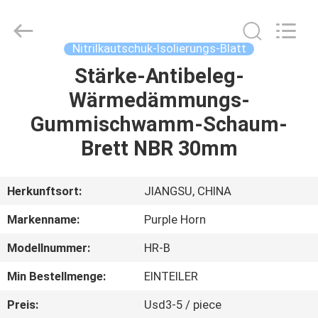
Purple
Horn
E-
Commerce
Co.,
Nitrilkautschuk-Isolierungs-Blatt
Ltd..
All
Rights
Stärke-Antibeleg-
HAUS
Reserved.
Wärmedämmungs-
PRODUKTE
Gummischwamm-Schaum-
Brett NBR 30mm
ÜBER
UNS
Herkunftsort:
JIANGSU, CHINA
Markenname:
Purple Horn
FABRIK-
Modellnummer:
HR-B
AUSFLUG
Min Bestellmenge:
EINTEILER
QUALITÄTSKONTROLLE
Preis:
Usd3-5 / piece