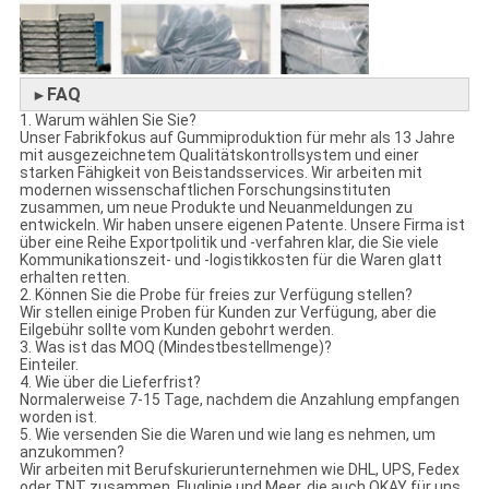
FAQ
►
1. Warum wählen Sie Sie?
Unser Fabrikfokus auf Gummiproduktion für mehr als 13 Jahre
mit ausgezeichnetem Qualitätskontrollsystem und einer
starken Fähigkeit von Beistandsservices. Wir arbeiten mit
modernen wissenschaftlichen Forschungsinstituten
zusammen, um neue Produkte und Neuanmeldungen zu
entwickeln. Wir haben unsere eigenen Patente. Unsere Firma ist
über eine Reihe Exportpolitik und -verfahren klar, die Sie viele
Kommunikationszeit- und -logistikkosten für die Waren glatt
erhalten retten.
2. Können Sie die Probe für freies zur Verfügung stellen?
Wir stellen einige Proben für Kunden zur Verfügung, aber die
Eilgebühr sollte vom Kunden gebohrt werden.
3. Was ist das MOQ (Mindestbestellmenge)?
Einteiler.
4. Wie über die Lieferfrist?
Normalerweise 7-15 Tage, nachdem die Anzahlung empfangen
worden ist.
5. Wie versenden Sie die Waren und wie lang es nehmen, um
anzukommen?
Wir arbeiten mit Berufskurierunternehmen wie DHL, UPS, Fedex
oder TNT zusammen. Fluglinie und Meer, die auch OKAY für uns