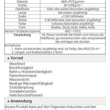
Material
NBR-/PVCgummi
Dichte
45-100kg/m ³
Oberfläche
Glatt oder poliert/besonders angefertigt
Länge
besonders angefertigt
Breite
≤1200 Millimeter
Stärke
3-40 Millimeter oder besonders angefertigt
Farbe
schwarz/besonders angefertigt
Form
Streifen, Stück, Blatt, Matte, Rolle
Service-Temperaturspanne
-40℃~105℃
Verpackung
Pp. filmen innerhalb der Rollen zum Schutz die
Oberfläche, pp-/woventaschen oder entsprechend
den Anträgen des Kunden.
Anmerkung:
1. Wenn sie besonders angefertigt wird, ist Farbe, das MOQ 50 m-³
2. Längen- und Breitentoleranz ± 5mm
Vorteil
►
Weichheit
Knickfestigkeit
Kalte u. Hitzebeständigkeit
Flammhemmend
Wasserdicht
Niedrige Wärmeleitfähigkeit
Stoßdämpfung
Schallabsorption
Helle Beschaffenheit
Anwendung
►
Dieses Produkt kann auf den folgenden Industrien und den