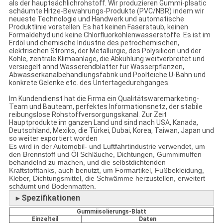
als der hauptsächlichrohstoff. Wir produzieren Gummi-plsatic
schäumte Hitze-Bewahrungs-Produkte (PVC/NBR) indem wir
neueste Technologie und Handwerk und automatische
Produktlinie vorstellen. Es hat keinen Faserstaub, keinen
Formaldehyd und keine Chlorfluorkohlenwasserstoffe. Es ist im
Erdöl und chemische Industrie des petrochemischen,
elektrischen Stroms, der Metallurgie, des Polysilicon und der
Kohle, zentrale Klimaanlage, die Abkühlung weitverbreitet und
versiegelt annd Wasserendblätter für Wasserpflanzen,
Abwasserkanalbehandlungsfabrik und Poolteiche U-Bahn und
konkrete Gelenke etc. des Untertagedurchganges.
Im Kundendienst hat die Firma ein Qualitätswaremarketing-
Team und Bauteam, perfektes Informationsnetz, der stabile
reibungslose Rohstoffversorgungskanal. Zur Zeit
Hauptprodukte im ganzen Land und sind nach USA, Kanada,
Deutschland, Mexiko, die Türkei, Dubai, Korea, Taiwan, Japan und
so weiter exportiert worden
Es wird in der Automobil- und Luftfahrtindustrie verwendet, um
den Brennstoff und Öl Schläuche, Dichtungen, Gummimuffen
behandelnd zu machen, und die selbstdichtenden
Kraftstofftanks, auch benutzt, um Formartikel, Fußbekleidung,
Kleber, Dichtungsmittel, die Schwämme herzustellen, erweitert
schäumt und Bodenmatten.
Spezifikationen
►
Gummiisolierungs-Blatt
Einzelteil
Daten