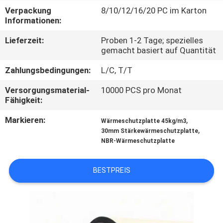
Verpackung
8/10/12/16/20 PC im Karton
TRETEN
Informationen:
SIE
Lieferzeit:
Proben 1-2 Tage; spezielles
gemacht basiert auf Quantität
MIT
UNS
Zahlungsbedingungen:
L/C, T/T
IN
Versorgungsmaterial-
10000 PCS pro Monat
Fähigkeit:
VERBINDUNG
Markieren:
,
Wärmeschutzplatte 45kg/m3
,
30mm Stärkewärmeschutzplatte
BLOG
NBR-Wärmeschutzplatte
FORDERN
BESTPREIS
SIE
EIN
ZITAT