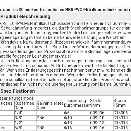
stomeres 30mm Eco freundliches NBR PVC-Nitrilkautschuk-Isolierr
Produkt-Beschreibung
►
I-STECHPALMENnitrilkautschukisolierrohr ist ein neuer Typ Gummi-
 Schalldämpfung integriert, die durch Stechpalmengruppe für eine lang
wicklung und Verbesserung, wird es Produkt ein ausgezeichnetes wei
rgieeinsparung mit vielen bemerkenswerte Leistung wie Weichheit,
ckfestigkeit, Kaltwiderstand, Hitzebeständigkeit, flammhemmende, w
allabsorption und so weiter. Sie ist in den Wärmedämmungsprojekten 
mwasserleitungen und Prozessrohre zentrale Klimaanlagen weitverbr
hat die folgenden Leistungsmerkmale:
hat ein Entlastungsmuster- und Entlastungsgruppenlogo, und gedruckt
 sein Entwurf, mit schönem Auftritt, neuer Entwurf, starke Richtung v
ön. Wenn das Entlastungsgesicht nach innen benutzt wird, kann es d
mi- und dem Plastik auch erhöhen. Wenn das Entlastungsgesicht aus 
r die schalldämpfende Schalldämpfungsfunktion des Produktes auch
praktischer, hat nicht nur die überlegene Leistung von Huamei Gummi- u
Spezifikationen
►
serleitungsmodell
Isolierung
Stärke
Stärke
tloses
Kupfernes
Galvanisiertes
Durchmesser
9mm
15mm
r
Rohr
Rohr
1/4"
Φ6
G09006
G15006
3/8"
DN6
Φ10
G09010
G15010
1/2“
Φ13
G09013
G15013
mm
5/8"
DN8
Φ16
G09016
G15016