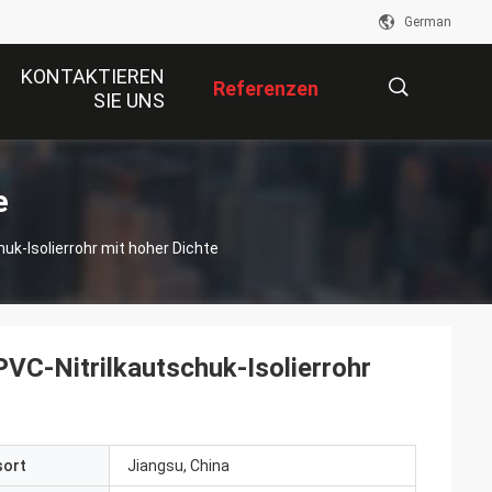
German
KONTAKTIEREN
Referenzen
SIE UNS
描
e
k-Isolierrohr mit hoher Dichte
述
C-Nitrilkautschuk-Isolierrohr
sort
Jiangsu, China