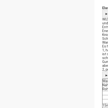
Ela
WUX
und
Ent
Ene
Kni
Sch
War
Es 
1, 
ist
sch
Gum
abe
2, 
Was
Nah
Roh
15