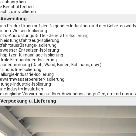
allabsorption
le Beschaffenheit
fach zu installieren
Anwendung
►
ses Produkt kann auf den folgenden Industrien und den Gebieten weitve
ienen-Weisen-Isolierung
iffs-Ausrüstungs-Gitter-Generator-Isolierung
hleistungsfahrzeug-Isolierung
tfahrtausrüstungs-Isolierung
rwasser-Entsalzen-Isolierung
hspitzen-Klimaanlage-Isolierung
trale Klimaanlagen-Isolierung
äudedämmung (Dach, Wand, Boden, Kühlhaus, usw.)
tilindustrie-Isolierung
allurgie-Industrie-Isolierung
arwarmwasserbereiter-Isolierung
tungs-Industrie-Isolierung
ine Industry Insulation
e mögliche Verwirrung auf Ihrer Anwendung, begrüßen, um mit uns in 
Verpackung u. Lieferung
►