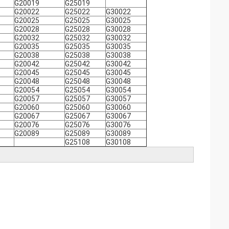
G20019
G25019
G20022
G25022
G30022
G20025
G25025
G30025
G20028
G25028
G30028
G20032
G25032
G30032
G20035
G25035
G30035
G20038
G25038
G30038
G20042
G25042
G30042
G20045
G25045
G30045
G20048
G25048
G30048
G20054
G25054
G30054
G20057
G25057
G30057
G20060
G25060
G30060
G20067
G25067
G30067
G20076
G25076
G30076
G20089
G25089
G30089
G25108
G30108