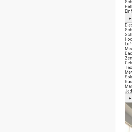
Sch
Hel
Ein
Die
Sch
Sch
Hoc
Luf
Mee
Dac
Zen
Geb
Tex
Met
Sol
Rüs
Mar
Jed