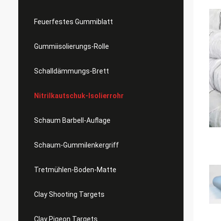
Feuerfestes Gummiblatt
Gummiisolierungs-Rolle
Schalldämmungs-Brett
Nitrilkautschuk-Isolierrohr
Schaum Barbell-Auflage
Schaum-Gummilenkergriff
Tretmühlen-Boden-Matte
Clay Shooting Targets
Clay Pigeon Targets