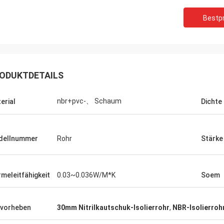
Bestpr
ODUKTDETAILS
nbr+pvc-、 Schaum
erial
Dichte
dellnummer
Rohr
Stärke
Edward Deanda
meleitfähigkeit
0.03~0.036W/M*K
Soem
ür Ihre kindly Gastfreundschaft. Ihre
st, wir hat die nette
vorheben
30mm Nitrilkautschuk-Isolierrohr
,
NBR-Isolierroh
enarbeit in naher Zukunft sehr
.