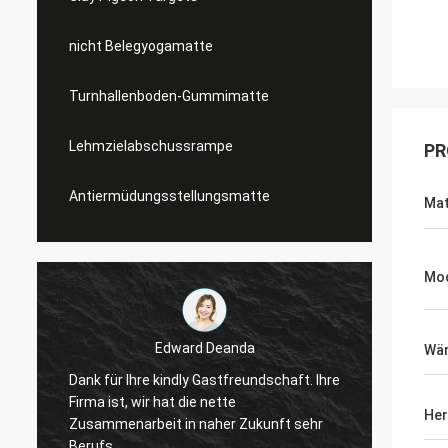
nicht Belegyogamatte
Turnhallenboden-Gummimatte
Lehmzielabschussrampe
PR
Antiermüdungsstellungsmatte
Mat
Mo
Edward Deanda
Wär
e
Dank für Ihre kindly Gastfreundschaft. Ihre
Dank f
Firma ist, wir hat die nette
Firma i
Her
Zusammenarbeit in naher Zukunft sehr
Zusamm
Berufs.
Berufs