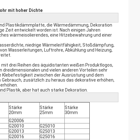
ohr mit hoher Dichte
 und Plastikdämmplatte, die Wärmedämmung, Dekoration
e Zeit entwickelt worden ist. Nach einigen Jahren
ches wärmeisolierendes, eine Hitzebewahrung und einer
asserdichte, niedrige Wärmeleitfähigkeit, Stoßdämpfung,
von Wasserleitungen, Luftrohre, Abkühlung und Heizung,
eitet.
 mit drei Reihen des äquidistanten weißen Produktlogos,
on dreidimensionalen und vielen anderen Vorteilen sehr
ie Klebefestigkeit zwischen der Ausrüstung und dem
Gebrauch, zusätzlich zu heraus das dekorative erhöhen,
 erhöhen.
nd Plastik, aber hat auch starke Dekoration.
Stärke
Stärke
Stärke
20mm
25mm
30mm
G20006
G20010
G25010
G20013
G25013
G20016
G25016