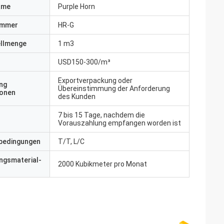
ame
Purple Horn
ummer
HR-G
ellmenge
1 m3
USD150-300/m³
Exportverpackung oder
ng
Übereinstimmung der Anforderung
ionen
des Kunden
7 bis 15 Tage, nachdem die
Vorauszahlung empfangen worden ist
bedingungen
T/T, L/C
ngsmaterial-
2000 Kubikmeter pro Monat