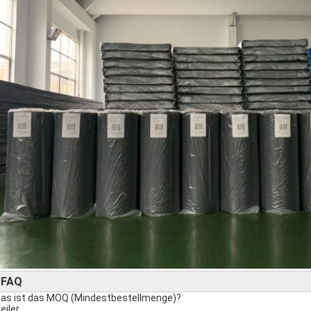
FAQ
►
was ist das MOQ (Mindestbestellmenge)?
eiler.