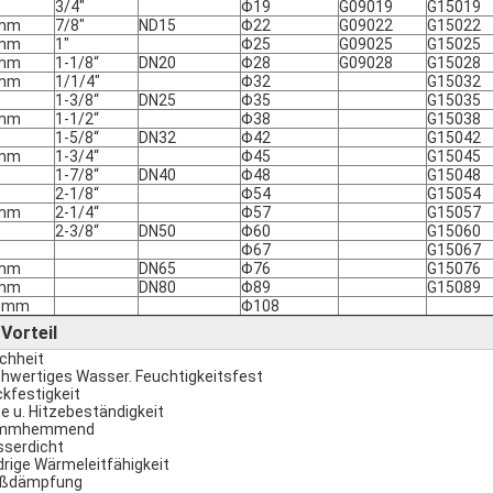
3/4"
Φ19
G09019
G15019
mm
7/8"
ND15
Φ22
G09022
G15022
mm
1"
Φ25
G09025
G15025
mm
1-1/8“
DN20
Φ28
G09028
G15028
mm
1/1/4"
Φ32
G15032
1-3/8“
DN25
Φ35
G15035
mm
1-1/2“
Φ38
G15038
1-5/8“
DN32
Φ42
G15042
mm
1-3/4“
Φ45
G15045
1-7/8“
DN40
Φ48
G15048
2-1/8“
Φ54
G15054
mm
2-1/4“
Φ57
G15057
2-3/8“
DN50
Φ60
G15060
Φ67
G15067
mm
DN65
Φ76
G15076
mm
DN80
Φ89
G15089
8mm
Φ108
Vorteil
►
chheit
hwertiges Wasser. Feuchtigkeitsfest
ckfestigkeit
te u. Hitzebeständigkeit
ammhemmend
serdicht
drige Wärmeleitfähigkeit
oßdämpfung