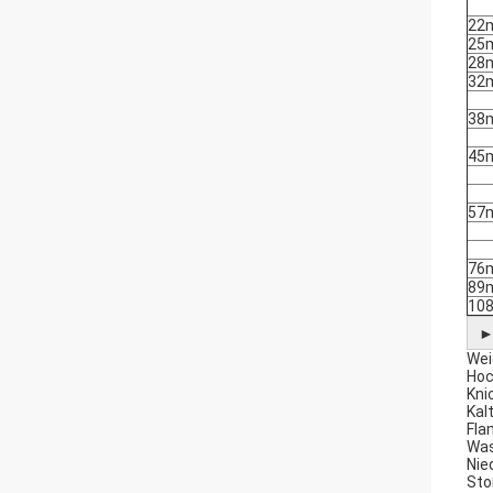
22
25
28
32
38
45
57
76
89
10
Wei
Hoc
Kni
Kal
Fl
Was
Nie
St