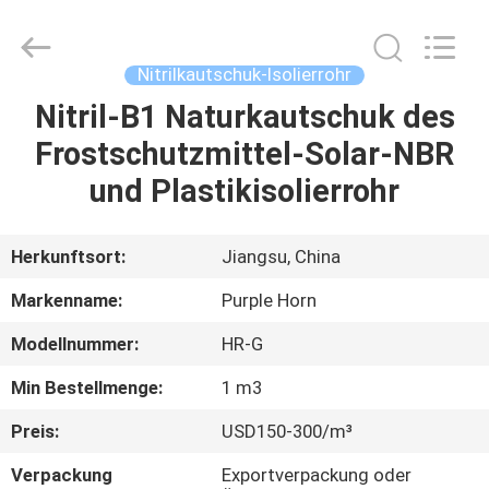
Purple
Horn
E-
Commerce
Co.,
Nitrilkautschuk-Isolierrohr
Ltd..
All
Rights
Nitril-B1 Naturkautschuk des
HAUS
Reserved.
Frostschutzmittel-Solar-NBR
PRODUKTE
und Plastikisolierrohr
ÜBER
Herkunftsort:
Jiangsu, China
UNS
Markenname:
Purple Horn
Modellnummer:
HR-G
FABRIK-
Min Bestellmenge:
1 m3
AUSFLUG
Preis:
USD150-300/m³
QUALITÄTSKONTROLLE
Verpackung
Exportverpackung oder