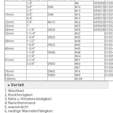
1/4"
Φ6
G09006
G150
3/8"
DN6
Φ10
G09010
G150
1/2“
Φ13
G09013
G150
15mm
5/8"
DN8
Φ16
G09016
G150
3/4"
Φ19
G09019
G150
22mm
7/8"
ND15
Φ22
G09022
G150
25mm
1"
Φ25
G09025
G150
28mm
1-1/8“
DN20
Φ28
G09028
G150
32mm
1/1/4"
Φ32
G150
1-3/8“
DN25
Φ35
G150
38mm
1-1/2“
Φ38
G150
1-5/8“
DN32
Φ42
G150
45mm
1-3/4“
Φ45
G150
1-7/8“
DN40
Φ48
G150
2-1/8“
Φ54
G150
57mm
2-1/4“
Φ57
G150
2-3/8“
DN50
Φ60
G150
Φ67
G150
76mm
DN65
Φ76
G150
89mm
DN80
Φ89
G150
108mm
Φ108
Vorteil
►
1, Weichheit
2, Knickfestigkeit
3, Kälte u. Hitzebeständigkeit
4, flammhemmend
5, wasserdicht
6, niedrige Wärmeleitfähigkeit