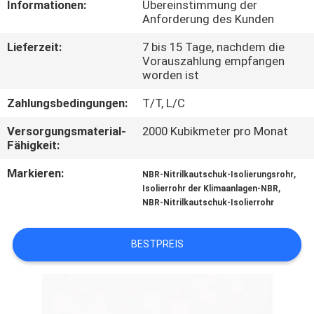
Informationen:
Übereinstimmung der
Anforderung des Kunden
TRETEN
Lieferzeit:
7 bis 15 Tage, nachdem die
SIE
Vorauszahlung empfangen
MIT
worden ist
UNS
Zahlungsbedingungen:
T/T, L/C
IN
Versorgungsmaterial-
2000 Kubikmeter pro Monat
Fähigkeit:
VERBINDUNG
Markieren:
,
NBR-Nitrilkautschuk-Isolierungsrohr
,
Isolierrohr der Klimaanlagen-NBR
BLOG
NBR-Nitrilkautschuk-Isolierrohr
FORDERN
BESTPREIS
SIE
EIN
ZITAT