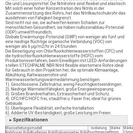
Öle und Lösungsmittel. Die Nitrilrohre sind flexibel und elastisch.
Mit solch einer hoher Konzentration des Nitrils in der
Zusammensetzung des Rohrs, hat das Nitrilkautschukrohr das
ausdehnen von Fähigkeit begrenzt.
Sind nicht nur sie, sie aufwerfen keinen Schaden zur
menschlichen Gesundheit, sie haben nullozonabbau-Potenzial
(ODP) umweltfreundlich,
Globale Erwärmungs-Potenzial (GWP) von weniger als fünf und
eine niedrige flüchtige organische Verbindung (VOC) von
weniger als 6 µg/m2/hr in 24 Stunden.
Die Beseitigung von Chlorfluorkohlenwasserstoffen (CFC) und
die hydrochlorfluorkohlenwasserstoffe (HCFC) vom
Produktionsverfahren, beim Einwilligen mit LEED-Anforderungen
stellen STECHPALME NBR Nitril flexible elastomere Rohre ideal
für Gebrauch in den Projekten her, die optimale Klimaanlage,
Abkühlung, Kaltwasserrohre und
Warmwasserleitungswärmedämmung benötigen.
1). Geschlossene Zellstruktur, wenig Feuchtigkeitseindringen.
2). Niedrige Wärmeleitfähigkeit, große Energieeinsparung.
3). Großes Brandverhalten, Extrasicherheit und Schutz.
4). CFC/HFC/HCFC frei, staubfrei u. Faser frei, ideal für grünes
Gebäude.
5). Überlegene Flexibilität, einfache Installation.
6). Addierte UV-Beständigkeit, große Leistung im Freien.
Spezifikationen
►
Wasserleitungsmodell
Isolierung
Stärke
Stärk
Durchmesser
9mm
15m
Nahtloses Rohr
Kupfernes Rohr
Galvanisiertes Rohr