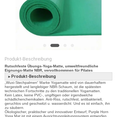
SITEMAP
PRIVACY
POLICY
Produkt-Beschreibung
Rutschfeste Übungs-Yoga-Matte, umweltfreundliche
Eignungs-Matte NBR, vervollkommnen für Pilates
Produkt-Beschreibung
►
„Wuxi-Stechpalmen“ Marke Yogamatte wird von dauerhaftem
hergestellt und langlebiger NBR-Schaum, ist die spätesten
technischen Fortschritte zu den traditionellen Yogamatten.
Kein Latex, keine PVC-, ungiftigen oder irgendwelche
schädlichenchemikalien. Anti-Riss, rutschfest, antibakteriell,
geruchlos und geschwitzt u. wasserdicht. Und es ist einfach, ihn
zu säubern.
Ökologischer, praktischer und innovativer Entwurf, Purple Horn
Yoga Mat ist mit einem Ausrichtungsleitungssystem entworfen