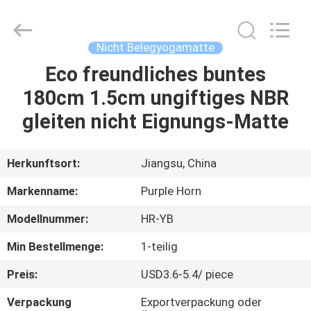
Purple
Horn
E-
Commerce
Co.,
Nicht Belegyogamatte
Ltd..
All
Rights
Eco freundliches buntes
HAUS
Reserved.
180cm 1.5cm ungiftiges NBR
PRODUKTE
gleiten nicht Eignungs-Matte
ÜBER
Herkunftsort:
Jiangsu, China
UNS
Markenname:
Purple Horn
Modellnummer:
HR-YB
FABRIK-
Min Bestellmenge:
1-teilig
AUSFLUG
Preis:
USD3.6-5.4/ piece
QUALITÄTSKONTROLLE
Verpackung
Exportverpackung oder