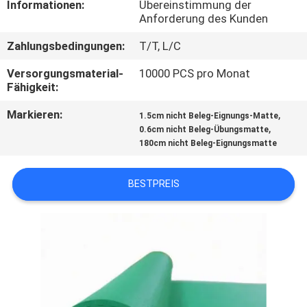
Informationen:
Übereinstimmung der
Anforderung des Kunden
TRETEN
Zahlungsbedingungen:
T/T, L/C
SIE
MIT
Versorgungsmaterial-
10000 PCS pro Monat
Fähigkeit:
UNS
Markieren:
,
1.5cm nicht Beleg-Eignungs-Matte
IN
,
0.6cm nicht Beleg-Übungsmatte
VERBINDUNG
180cm nicht Beleg-Eignungsmatte
BESTPREIS
BLOG
FORDERN
SIE
EIN
ZITAT