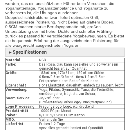
worden, das ein unschätzbarer Führer beim Versuchen, die
Yogamattenlage, Yogamattenbalance und Yogamatte zu
verbessern ist, die Übungen ausdehnen.
Doppelschichtstrukturentwurf liefert optimalen Griff,
ausgezeichnete Polsterung. Nicht Beleg auf glattem Boden.
0.5CM machen starke Berufsyogamatte mit, großen
Unterstützung der mit hoher Dichte und schneller Frühling-
zurück es passend für verschiedene Yogabewegungen. Es bietet
die bequemste Erfahrung der ausgezeichneten Polsterung für
alle waagerecht ausgerichteten Yogis an.
Spezifikationen
►
Material
NBR
Farbe:
Das Rosa, blau kann spezielles und so weiter sein
gemacht basiert auf Quantität
Größe:
183x61cm, 173x61cm, 180x61cm Stärke:
0.5cm/0.6cm/0.8cm/1.0cm/1.2cm/1.5cm.
Entsprechend dem Bedarf der Kunden
Eigenschaft
Hohe Elastizität, dauerhaft, einfach zu säubern, leicht
Verwendung:
Yoga, Pilatus, Gymnastik, Tanz, die Tretmühle,
ermüdungsfrei, trägt etc. zur Schau,
Soem-Service:
Ja/verfügbar
(Größe/Stärke/Farbe/Logo/Druck/Verpackung)
Logo Processing
Prägungslogo, Logo, etc. druckend.
Produktivität:
10000 PC pro Monat
Paket:
8/10/12/16/20 PC im Karton
MOQ:
Verhandeln Sie
Lieferfrist:
Proben 1-2 Tage;
spezielles gemacht basiert auf Quantität