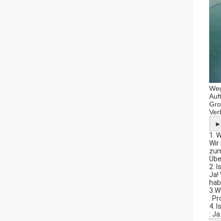
Weg
Auf
Gro
Ver
1. 
Wir
zum
Übe
2. 
Ja!
hab
3.W
: P
4. 
: J