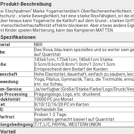
Produkt-Beschreibung
►
xi-Stechpalmen“ Marke Yogamattenblatt-Oberflächeneinheitlichkeit, v
itschutz-, starke Beweglichkeit, hat eine starke Rissfähigkeit, ist die 
über hinaus kann Yogamatte die Kaltluft auf dem Grund-, starken Griff
 menschlicherhautaffinität effektiv blockieren. Aber etwas andere E
it Kinder spielen Mattierung, kann das Kampieren MATTEN.
Spezifikationen
►
erial
NBR
Das Rosa, blau kann spezielles und so weiter sein 
be:
auf Quantität
183x61cm, 173x61cm, 180x61cm Stärke:
ße:
0.5cm/0.6cm/0.8cm/1.0cm/1.2cm/1.5cm.
Entsprechend dem Bedarf der Kunden
enschaft
Hohe Elastizität, dauerhaft, einfach zu säubern, lei
Yoga, Pilatus, Gymnastik, Tanz, die Tretmühle, ermü
rwendung:
etc. zur Schau,
m-Service:
Ja/verfügbar (Größe/Stärke/Farbe/Logo/Druck/Ve
o Processing
Prägungslogo, Logo, etc. druckend.
duktivität:
10000 PC pro Monat
et:
8/10/12/16/20 PC im Karton
Q:
Verhandeln Sie
Proben 1-2 Tage;
ferfrist:
spezielles gemacht basiert auf Quantität
lungsbedingung:
T/T, L/C, PAYPAL, WESTERN UNION
Vorteil
►