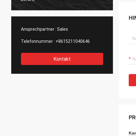
HI
Ansprechpartner :
Sales
Telefonnummer :
+8615211040646
Kontakt
PR
Kam