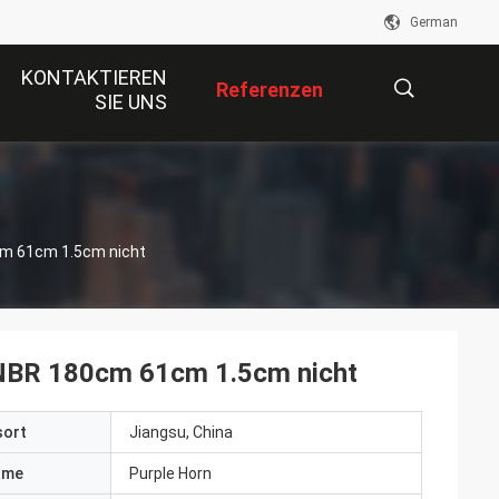
German
KONTAKTIEREN
Referenzen
SIE UNS
描
cm 61cm 1.5cm nicht
述
-NBR 180cm 61cm 1.5cm nicht
sort
Jiangsu, China
ame
Purple Horn