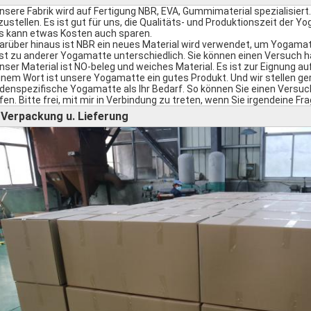
Unsere Fabrik wird auf Fertigung NBR, EVA, Gummimaterial spezialisie
zustellen. Es ist gut für uns, die Qualitäts- und Produktionszeit der 
Es kann etwas Kosten auch sparen.
Darüber hinaus ist NBR ein neues Material wird verwendet, um Yogamatt
ist zu anderer Yogamatte unterschiedlich. Sie können einen Versuch h
Unser Material ist NO-beleg und weiches Material. Es ist zur Eignung a
einem Wort ist unsere Yogamatte ein gutes Produkt. Und wir stellen g
denspezifische Yogamatte als Ihr Bedarf. So können Sie einen Versuch
fen. Bitte frei, mit mir in Verbindung zu treten, wenn Sie irgendeine F
Verpackung u. Lieferung
►