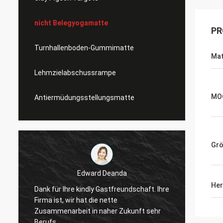
nicht Belegyogamatte
PR
Turnhallenboden-Gummimatte
Mat
Lehmzielabschussrampe
MO
Antiermüdungsstellungsmatte
Gr
Edward Deanda
Her
Ihre
Dank für Ihre kindly Gastfreundschaft. Ihre
Firma ist, wir hat die nette
r
Zusammenarbeit in naher Zukunft sehr
Berufs.