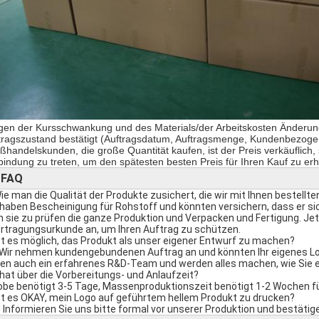
en der Kursschwankung und des Materials/der Arbeitskosten Änderung
tragszustand bestätigt (Auftragsdatum, Auftragsmenge, Kundenbezogen
ßhandelskunden, die große Quantität kaufen, ist der Preis verkäuflich, s
bindung zu treten, um den spätesten besten Preis für Ihren Kauf zu erh
FAQ
►
Wie man die Qualität der Produkte zusichert, die wir mit Ihnen bestellte
 haben Bescheinigung für Rohstoff und könnten versichern, dass er si
 sie zu prüfen die ganze Produktion und Verpacken und Fertigung. Jet
rtragungsurkunde an, um Ihren Auftrag zu schützen.
Ist es möglich, das Produkt als unser eigener Entwurf zu machen?
 Wir nehmen kundengebundenen Auftrag an und könnten Ihr eigenes Lo
en auch ein erfahrenes R&D-Team und werden alles machen, wie Sie 
hat über die Vorbereitungs- und Anlaufzeit?
robe benötigt 3-5 Tage, Massenproduktionszeit benötigt 1-2 Wochen f
Ist es OKAY, mein Logo auf geführtem hellem Produkt zu drucken?
a. Informieren Sie uns bitte formal vor unserer Produktion und bestätig