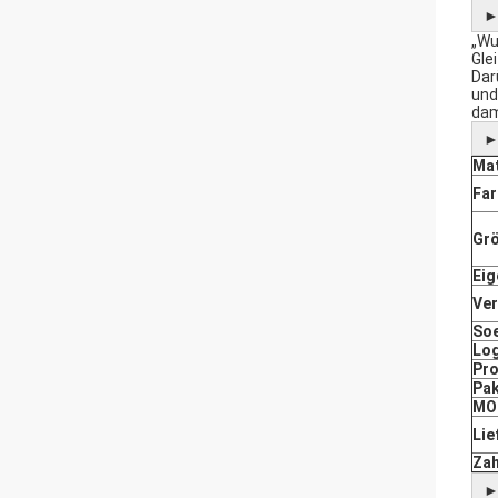
„Wu
Gle
Dar
und
dam
Mat
Far
Grö
Eig
Ve
Soe
Log
Pro
Pak
MO
Lie
Zah