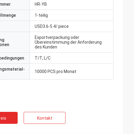
ummer
HR-YB
ellmenge
1-teilig
USD3.6-5.4/ piece
Exportverpackung oder
ng
Übereinstimmung der Anforderung
ionen
des Kunden
bedingungen
T/T, L/C
ngsmaterial-
10000 PCS pro Monat
eis
Kontakt