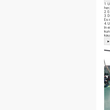
1. 
her
2. 
3. 
Es 
4. 
In 
kun
kau