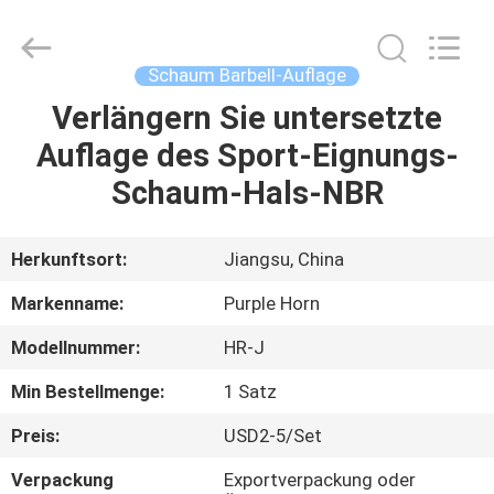
Purple
Horn
E-
Commerce
Co.,
Schaum Barbell-Auflage
Ltd..
All
Rights
Verlängern Sie untersetzte
HAUS
Reserved.
Auflage des Sport-Eignungs-
PRODUKTE
Schaum-Hals-NBR
ÜBER
Herkunftsort:
Jiangsu, China
UNS
Markenname:
Purple Horn
Modellnummer:
HR-J
FABRIK-
Min Bestellmenge:
1 Satz
AUSFLUG
Preis:
USD2-5/Set
QUALITÄTSKONTROLLE
Verpackung
Exportverpackung oder