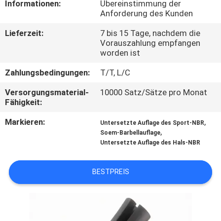
Informationen:
Übereinstimmung der
Anforderung des Kunden
TRETEN
Lieferzeit:
7 bis 15 Tage, nachdem die
SIE
Vorauszahlung empfangen
MIT
worden ist
UNS
Zahlungsbedingungen:
T/T, L/C
IN
Versorgungsmaterial-
10000 Satz/Sätze pro Monat
Fähigkeit:
VERBINDUNG
Markieren:
,
Untersetzte Auflage des Sport-NBR
,
Soem-Barbellauflage
BLOG
Untersetzte Auflage des Hals-NBR
FORDERN
BESTPREIS
SIE
EIN
ZITAT