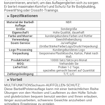
konzentrieren, anstatt, um das Auflagengleiten sich zu sorgen.
Er bietet maximalen Komfort und Schutz für Ihr Bodybuilding,
Powerlifting oder Crossfit-Trainings.
Spezifikationen
►
Material der Barbell-
NBR
Auflage:
Größe:
Sondergröße
Eigenschaft
Hohe Qualität, dauerhaft
Farbe und Muster:
kundengebundene Farben und Rüttler
Verwendung:
Gewichthebenübung
Soem-Service:
Ja/verfügbar
(Größe/Stärke/Farbe/Logo/Druck/Verpackung)
Logo Processing
Kundengebundenes Logo
Verpackung
Gesponnene Plastiktasche, Karton, Paket nach
Maß
Produktivität:
10000 Satz/Sätze pro Monat
MOQ:
Verhandeln Sie
Lieferfrist:
Proben 1-2 Tage;
spezielles gemacht basiert auf Quantität
Zahlungsbedingung:
T/T, L/C
Vorteil
►
MULTIFUNKTIONSschaum-AUFFÜLLEN-SCHUTZ:
Diese BarbellPolsterauflage kann mit einer beträchtlichen Reihe
Übungen von den Hocken und Laufleinen zu den Hüfte Schub-
und glutebrücken bequem benutzt werden und Ihnen erlauben,
länger auszuarbeiten, schwerere Gewichte anzuheben und
schnellere Ergebnisse zu erzielen.