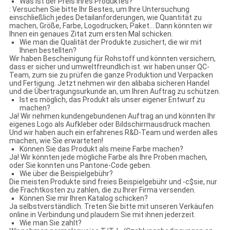
Was ist der Preis Ihres Produktes?
: Versuchen Sie bitte Ihr Bestes, um Ihre Untersuchung
einschließlich jedes Detailanforderungen, wie Quantität zu
machen, Größe, Farbe, Logodrucken, Paket… Dann könnten wir
Ihnen ein genaues Zitat zum ersten Mal schicken.
Wie man die Qualität der Produkte zusichert, die wir mit
Ihnen bestellten?
Wir haben Bescheinigung für Rohstoff und könnten versichern,
dass er sicher und umweltfreundlich ist. wir haben unser QC-
Team, zum sie zu prüfen die ganze Produktion und Verpacken
und Fertigung. Jetzt nehmen wir den alibaba sicheren Handel
und die Übertragungsurkunde an, um Ihren Auftrag zu schützen.
Ist es möglich, das Produkt als unser eigener Entwurf zu
machen?
Ja! Wir nehmen kundengebundenen Auftrag an und könnten Ihr
eigenes Logo als Aufkleber oder Bildschirmausdruck machen.
Und wir haben auch ein erfahrenes R&D-Team und werden alles
machen, wie Sie erwarteten!
Können Sie das Produkt als meine Farbe machen?
Ja! Wir könnten jede mögliche Farbe als Ihre Proben machen,
oder Sie konnten uns Pantone-Code geben.
Wie über die Beispielgebühr?
Die meisten Produkte sind freies Beispielgebühr und -c$sie, nur
die Frachtkosten zu zahlen, die zu Ihrer Firma versenden.
Können Sie mir Ihren Katalog schicken?
Ja selbstverständlich. Treten Sie bitte mit unseren Verkäufen
online in Verbindung und plaudern Sie mit ihnen jederzeit.
Wie man Sie zahlt?