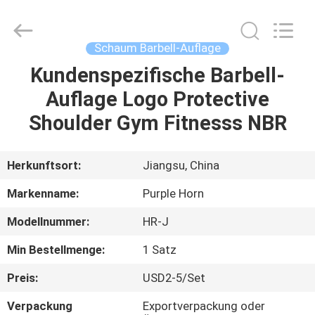
Purple
Horn
E-
Commerce
Co.,
Schaum Barbell-Auflage
Ltd..
All
Rights
Kundenspezifische Barbell-
HAUS
Reserved.
Auflage Logo Protective
PRODUKTE
Shoulder Gym Fitnesss NBR
ÜBER
Herkunftsort:
Jiangsu, China
UNS
Markenname:
Purple Horn
Modellnummer:
HR-J
FABRIK-
Min Bestellmenge:
1 Satz
AUSFLUG
Preis:
USD2-5/Set
QUALITÄTSKONTROLLE
Verpackung
Exportverpackung oder