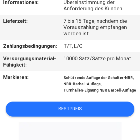
Informationen:
Übereinstimmung der
Anforderung des Kunden
TRETEN
Lieferzeit:
7 bis 15 Tage, nachdem die
SIE
Vorauszahlung empfangen
MIT
worden ist
UNS
Zahlungsbedingungen:
T/T, L/C
IN
Versorgungsmaterial-
10000 Satz/Sätze pro Monat
Fähigkeit:
VERBINDUNG
Markieren:
,
Schützende Auflage der Schulter-NBR
,
NBR-Barbell-Auflage
BLOG
Turnhallen-Eignung NBR Barbell-Auflage
FORDERN
BESTPREIS
SIE
EIN
ZITAT