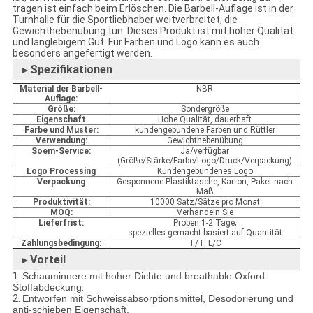
tragen ist einfach beim Erlöschen. Die Barbell-Auflage ist in der
Turnhalle für die Sportliebhaber weitverbreitet, die
Gewichthebenübung tun. Dieses Produkt ist mit hoher Qualität
und langlebigem Gut. Für Farben und Logo kann es auch
besonders angefertigt werden.
Spezifikationen
►
Material der Barbell-
NBR
Auflage:
Größe:
Sondergröße
Eigenschaft
Hohe Qualität, dauerhaft
Farbe und Muster:
kundengebundene Farben und Rüttler
Verwendung:
Gewichthebenübung
Soem-Service:
Ja/verfügbar
(Größe/Stärke/Farbe/Logo/Druck/Verpackung)
Logo Processing
Kundengebundenes Logo
Verpackung
Gesponnene Plastiktasche, Karton, Paket nach
Maß
Produktivität:
10000 Satz/Sätze pro Monat
MOQ:
Verhandeln Sie
Lieferfrist:
Proben 1-2 Tage;
spezielles gemacht basiert auf Quantität
Zahlungsbedingung:
T/T, L/C
Vorteil
►
1.
Schauminnere mit hoher Dichte und breathable Oxford-
Stoffabdeckung
.
2.
Entworfen mit Schweissabsorptionsmittel, Desodorierung und
anti-schieben Eigenschaft.