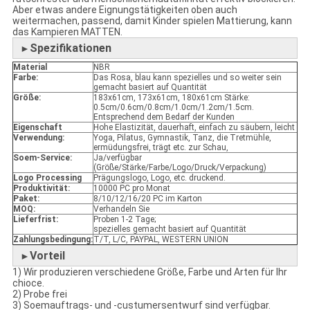
Aber etwas andere Eignungstätigkeiten oben auch
weitermachen, passend, damit Kinder spielen Mattierung, kann
das Kampieren MATTEN.
Spezifikationen
►
Material
NBR
Farbe:
Das Rosa, blau kann spezielles und so weiter sein
gemacht basiert auf Quantität
Größe:
183x61cm, 173x61cm, 180x61cm Stärke:
0.5cm/0.6cm/0.8cm/1.0cm/1.2cm/1.5cm.
Entsprechend dem Bedarf der Kunden
Eigenschaft
Hohe Elastizität, dauerhaft, einfach zu säubern, leicht
Verwendung:
Yoga, Pilatus, Gymnastik, Tanz, die Tretmühle,
ermüdungsfrei, trägt etc. zur Schau,
Soem-Service:
Ja/verfügbar
(Größe/Stärke/Farbe/Logo/Druck/Verpackung)
Logo Processing
Prägungslogo, Logo, etc. druckend.
Produktivität:
10000 PC pro Monat
Paket:
8/10/12/16/20 PC im Karton
MOQ:
Verhandeln Sie
Lieferfrist:
Proben 1-2 Tage;
spezielles gemacht basiert auf Quantität
Zahlungsbedingung:
T/T, L/C, PAYPAL, WESTERN UNION
Vorteil
►
1) Wir produzieren verschiedene Größe, Farbe und Arten für Ihr
chioce.
2) Probe frei
3) Soemauftrags- und -custumersentwurf sind verfügbar.