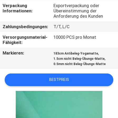
Verpackung
Exportverpackung oder
TRETEN
Informationen:
Übereinstimmung der
Anforderung des Kunden
SIE
Zahlungsbedingungen:
T/T, L/C
MIT
UNS
Versorgungsmaterial-
10000 PCS pro Monat
Fähigkeit:
IN
Markieren:
,
183cm Antibeleg-Yogamatte
VERBINDUNG
,
1.5cm nicht Beleg-Übungs-Matte
0.5mm nicht Beleg-Übungs-Matte
BLOG
BESTPREIS
FORDERN
SIE
EIN
ZITAT