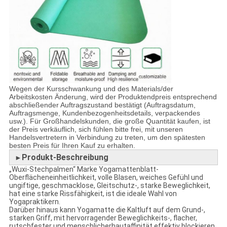
Wegen der Kursschwankung und des Materials/der
Arbeitskosten Änderung, wird der Produktendpreis entsprechend
abschließender Auftragszustand bestätigt (Auftragsdatum,
Auftragsmenge, Kundenbezogenheitsdetails, verpackendes
usw.). Für Großhandelskunden, die große Quantität kaufen, ist
der Preis verkäuflich, sich fühlen bitte frei, mit unseren
Handelsvertretern in Verbindung zu treten, um den spätesten
besten Preis für Ihren Kauf zu erhalten.
Produkt-Beschreibung
►
„Wuxi-Stechpalmen“ Marke Yogamattenblatt-
Oberflächeneinheitlichkeit, volle Blasen, weiches Gefühl und
ungiftige, geschmacklose, Gleitschutz-, starke Beweglichkeit,
hat eine starke Rissfähigkeit, ist die ideale Wahl von
Yogapraktikern.
Darüber hinaus kann Yogamatte die Kaltluft auf dem Grund-,
starken Griff, mit hervorragender Beweglichkeits-, flacher,
rutschfester und menschlicherhautaffinität effektiv blockieren.