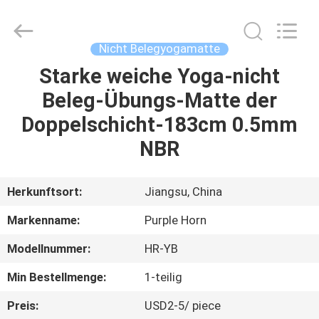
Purple
Horn
E-
Commerce
Co.,
Nicht Belegyogamatte
Ltd..
All
Rights
Starke weiche Yoga-nicht
HAUS
Reserved.
Beleg-Übungs-Matte der
PRODUKTE
Doppelschicht-183cm 0.5mm
NBR
ÜBER
UNS
Herkunftsort:
Jiangsu, China
Markenname:
Purple Horn
FABRIK-
Modellnummer:
HR-YB
AUSFLUG
Min Bestellmenge:
1-teilig
QUALITÄTSKONTROLLE
Preis:
USD2-5/ piece