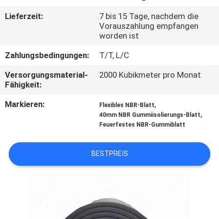
Lieferzeit:
7 bis 15 Tage, nachdem die
TRETEN
Vorauszahlung empfangen
SIE
worden ist
MIT
Zahlungsbedingungen:
T/T, L/C
UNS
Versorgungsmaterial-
2000 Kubikmeter pro Monat
Fähigkeit:
IN
VERBINDUNG
Markieren:
,
Flexibles NBR-Blatt
,
40mm NBR Gummiisolierungs-Blatt
Feuerfestes NBR-Gummiblatt
BLOG
BESTPREIS
FORDERN
SIE
EIN
ZITAT