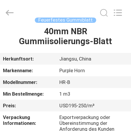
Purple
Horn
E-
Commerce
Co.,
Feuerfestes Gummiblatt
Ltd..
All
Rights
40mm NBR
HAUS
Reserved.
Gummiisolierungs-Blatt
PRODUKTE
Herkunftsort:
Jiangsu, China
ÜBER
Markenname:
Purple Horn
UNS
Modellnummer:
HR-B
Min Bestellmenge:
1 m3
FABRIK-
AUSFLUG
Preis:
USD195-250/m³
Verpackung
Exportverpackung oder
Informationen:
Übereinstimmung der
QUALITÄTSKONTROLLE
Anforderung des Kunden