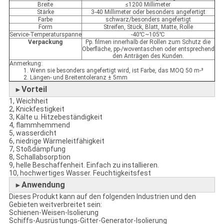
Breite
≤1200 Millimeter
Stärke
3-40 Millimeter oder besonders angefertigt
Farbe
schwarz/besonders angefertigt
Form
Streifen, Stück, Blatt, Matte, Rolle
Service-Temperaturspanne
-40℃~105℃
Verpackung
Pp. filmen innerhalb der Rollen zum Schutz die
Oberfläche, pp-/woventaschen oder entsprechend
den Anträgen des Kunden.
Anmerkung:
1. Wenn sie besonders angefertigt wird, ist Farbe, das MOQ 50 m-³
2. Längen- und Breitentoleranz ± 5mm
Vorteil
►
1, Weichheit
2, Knickfestigkeit
3, Kälte u. Hitzebeständigkeit
4, flammhemmend
5, wasserdicht
6, niedrige Wärmeleitfähigkeit
7, Stoßdämpfung
8, Schallabsorption
9, helle Beschaffenheit. Einfach zu installieren.
10, hochwertiges Wasser. Feuchtigkeitsfest
Anwendung
►
Dieses Produkt kann auf den folgenden Industrien und den
Gebieten weitverbreitet sein:
Schienen-Weisen-Isolierung
Schiffs-Ausrüstungs-Gitter-Generator-Isolierung