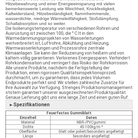
Hitzebewahrung und einer Energieeinsparung mit vielen
bemerkenswerte Leistung wie Weichheit, Knickfestigkeit,
Kaltwiderstand, Hitzebeständigkeit, flammhemmende,
wasserdichte, niedrige Wärmeleitfähigkeit, Stoßdämpfung,
Schallabsorption und so weiter.
Die Isolierungstemperatur von verschiedenen Rohren und
Ausrüstung ist zwischen 100, die ° C.It in den
Wärmedämmungsprojekten von Wasserleitungen
weitverbreitet ist, Luftrohre, Abkühlung und Heizung,
Warmwasserleitungen und Prozessrohre zentrale
Klimaanlagen. Sie kann der Reduzierung von heißem und von
kaltem völlig garantieren. Verlorenes Energiesparen. Verhindert
Rohrkondensation und verringert das Risiko der Rohrkorrosion.
Alle unsere Produkte, nachdem die Fertigstellung der
Produktion, einen rigorosen Qualitätsinspektionsprozeß
durchmacht, um zu garantieren, dass jedes Volumen
Endprodukte perfekt sind. Wir stellen zahlreiche Zusätze für
Ihre Auswahl zur Verfügung. Strenges Produktionsmanagement
ststem garantiert unserer ausgezeichneten Produktqualität.
Genaue Lieferung gibt uns eine lange Zeit und einen guten Ruf.
Spezifikationen
►
Feuerfestes Gummiblatt
Einzelteil
Daten
Material
NBR-/PVCgummi
Dichte
45-100kg/m ³
Oberfläche
Glatt oder poliert/besonders angefertigt
Länge
besonders angefertigt